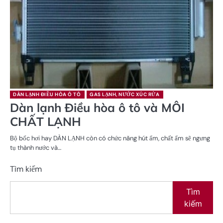
DÀN LẠNH ĐIỀU HÒA Ô TÔ
GAS LẠNH, NƯỚC XÚC RỬA
Dàn lạnh Điều hòa ô tô và MÔI
CHẤT LẠNH
Bộ bốc hơi hay DÀN LẠNH còn có chức năng hút ẩm, chất ẩm sẽ ngưng
tụ thành nước và…
Tìm kiếm
Tìm
kiếm