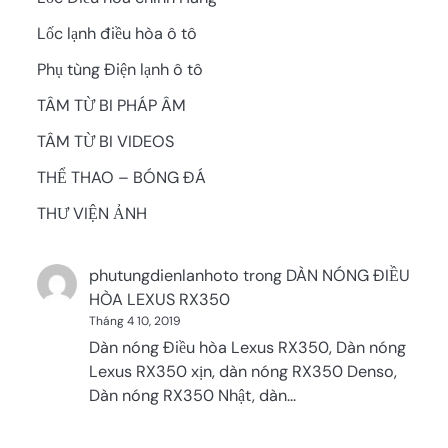
Lốc lạnh điều hòa ô tô
Phụ tùng Điện lạnh ô tô
TÂM TỪ BI PHÁP ÂM
TÂM TỪ BI VIDEOS
THỂ THAO – BÓNG ĐÁ
THƯ VIỆN ẢNH
phutungdienlanhoto
trong
DÀN NÓNG ĐIỀU
HÒA LEXUS RX350
Tháng 4 10, 2019
Dàn nóng Điều hòa Lexus RX350, Dàn nóng
Lexus RX350 xịn, dàn nóng RX350 Denso,
Dàn nóng RX350 Nhật, dàn…