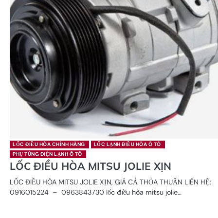
LỐC ĐIỀU HÒA CHÍNH HÃNG
LỐC LẠNH ĐIỀU HÒA Ô TÔ
PHỤ TÙNG ĐIỆN LẠNH Ô TÔ
LỐC ĐIỀU HÒA MITSU JOLIE XỊN
LỐC ĐIỀU HÒA MITSU JOLIE XỊN, GIÁ CẢ THỎA THUẬN LIÊN HỆ:
0916015224 – 0963843730 lốc điều hòa mitsu jolie…