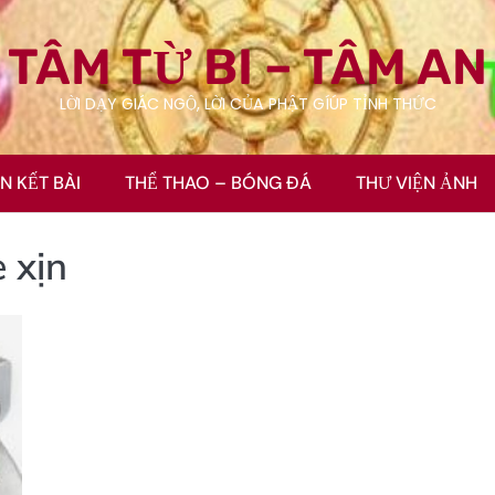
TÂM TỪ BI – TÂM AN
LỜI DẠY GIÁC NGỘ, LỜI CỦA PHẬT GÍÚP TỈNH THỨC
ÊN KẾT BÀI
THỂ THAO – BÓNG ĐÁ
THƯ VIỆN ẢNH
e xịn