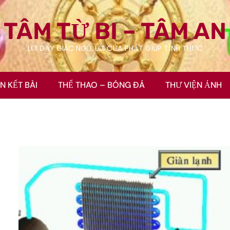
TÂM TỪ BI – TÂM AN
LỜI DẠY GIÁC NGỘ, LỜI CỦA PHẬT GÍÚP TỈNH THỨC
ÊN KẾT BÀI
THỂ THAO – BÓNG ĐÁ
THƯ VIỆN ẢNH