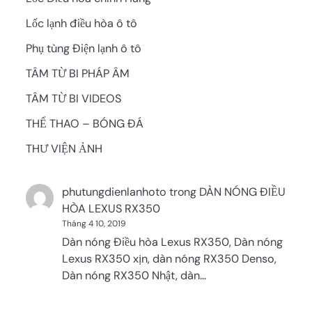
Lốc lạnh điều hòa ô tô
Phụ tùng Điện lạnh ô tô
TÂM TỪ BI PHÁP ÂM
TÂM TỪ BI VIDEOS
THỂ THAO – BÓNG ĐÁ
THƯ VIỆN ẢNH
phutungdienlanhoto
trong
DÀN NÓNG ĐIỀU
HÒA LEXUS RX350
Tháng 4 10, 2019
Dàn nóng Điều hòa Lexus RX350, Dàn nóng
Lexus RX350 xịn, dàn nóng RX350 Denso,
Dàn nóng RX350 Nhật, dàn…