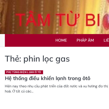
Skip
to
content
HOME
PHÁP ÂM
LI
Thẻ:
phin lọc gas
PHỤ TÙNG ĐIỆN LẠNH Ô TÔ
Hệ thống điều khiển lạnh trong ôtô
Hiện nay theo nhu cầu phát triển của đất nước và xu hướng đo thị
hoá. Ở tất cả các…