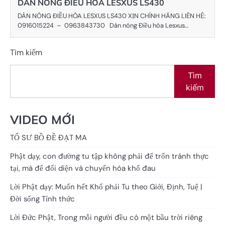
DÀN NÓNG ĐIỀU HÒA LESXUS LS430
DÀN NÓNG ĐIỀU HÒA LESXUS LS430 XỊN CHÍNH HÃNG LIÊN HỆ:
0916015224 – 0963843730 Dàn nóng Điều hòa Lesxus…
Tìm kiếm
Tìm
kiếm
VIDEO MỚI
TỔ SƯ BỒ ĐỀ ĐẠT MA
Phật dạy, con đường tu tập không phải để trốn tránh thực
tại, mà để đối diện và chuyển hóa khổ đau
Lời Phật dạy: Muốn hết Khổ phải Tu theo Giới, Định, Tuệ |
Đời sống Tỉnh thức
Lời Đức Phật, Trong mỗi người đều có một bầu trời riêng