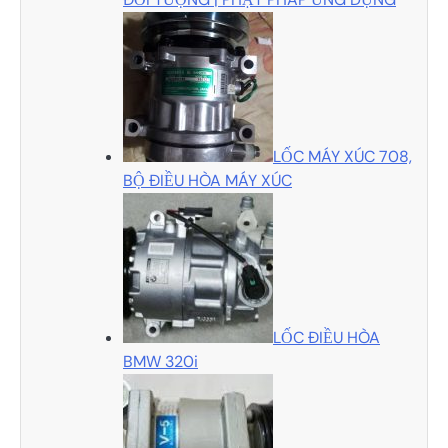
LỐC MÁY XÚC 708,
BỘ ĐIỀU HÒA MÁY XÚC
LỐC ĐIỀU HÒA
BMW 320i