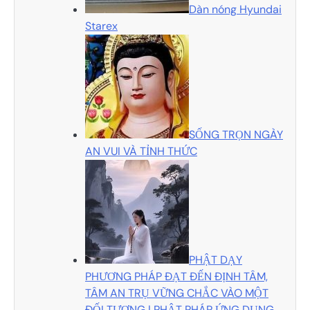
Dàn nóng Hyundai
Starex
SỐNG TRỌN NGÀY
AN VUI VÀ TỈNH THỨC
PHẬT DẠY
PHƯƠNG PHÁP ĐẠT ĐẾN ĐỊNH TÂM,
TÂM AN TRỤ VỮNG CHẮC VÀO MỘT
ĐỐI TƯỢNG | PHẬT PHÁP ỨNG DỤNG