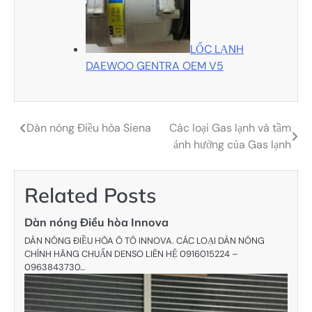
LỐC LẠNH
DAEWOO GENTRA OEM V5
Dàn nóng Điều hòa Siena
Các loại Gas lạnh và tầm
Điều
ảnh hưởng của Gas lạnh
hướng
bài
Related Posts
viết
Dàn nóng Điều hòa Innova
DÀN NÓNG ĐIỀU HÒA Ô TÔ INNOVA. CÁC LOẠI DÀN NÓNG
CHÍNH HÃNG CHUẨN DENSO LIÊN HỆ 0916015224 –
0963843730…