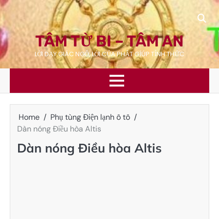
Skip
to
content
TÂM TỪ BI – TÂM AN
LỜI DẠY GIÁC NGỘ, LỜI CỦA PHẬT GÍÚP TỈNH THỨC
Home
Phụ tùng Điện lạnh ô tô
Dàn nóng Điều hòa Altis
Dàn nóng Điều hòa Altis