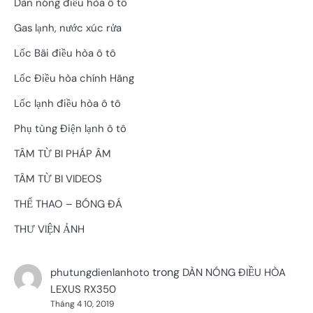
Dàn nóng điều hòa ô tô
Gas lạnh, nước xúc rửa
Lốc Bãi điều hòa ô tô
Lốc Điều hòa chính Hãng
Lốc lạnh điều hòa ô tô
Phụ tùng Điện lạnh ô tô
TÂM TỪ BI PHÁP ÂM
TÂM TỪ BI VIDEOS
THỂ THAO – BÓNG ĐÁ
THƯ VIỆN ẢNH
trong
phutungdienlanhoto
DÀN NÓNG ĐIỀU HÒA
LEXUS RX350
Tháng 4 10, 2019