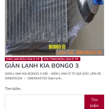
DÀN LẠNH ĐIỀU HÒA Ô TÔ
PHỤ TÙNG ĐIỆN LẠNH Ô TÔ
GIÀN LẠNH KIA BONGO 3
GIÀN LẠNH KIA BONGO 3 XỊN – ĐIỆN LẠNH Ô TÔ GIÁ GỐC LIÊN HỆ:
0916015224 – 0963843730 Giàn lạnh…
Tìm kiếm
Tìm
kiếm