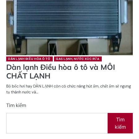
DÀN LẠNH ĐIỀU HÒA Ô TÔ
GAS LẠNH, NƯỚC XÚC RỬA
Dàn lạnh Điều hòa ô tô và MÔI
CHẤT LẠNH
Bộ bốc hơi hay DÀN LẠNH còn có chức năng hút ẩm, chất ẩm sẽ ngưng
tụ thành nước và…
Tìm kiếm
Tìm
kiếm