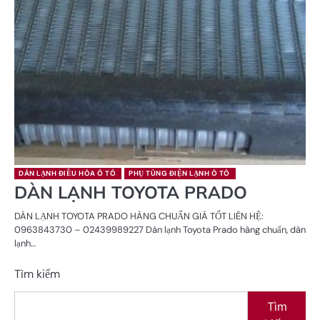
DÀN LẠNH ĐIỀU HÒA Ô TÔ
PHỤ TÙNG ĐIỆN LẠNH Ô TÔ
DÀN LẠNH TOYOTA PRADO
DÀN LẠNH TOYOTA PRADO HÀNG CHUẨN GIÁ TỐT LIÊN HỆ:
0963843730 – 02439989227 Dàn lạnh Toyota Prado hàng chuẩn, dàn
lạnh…
Tìm kiếm
Tìm