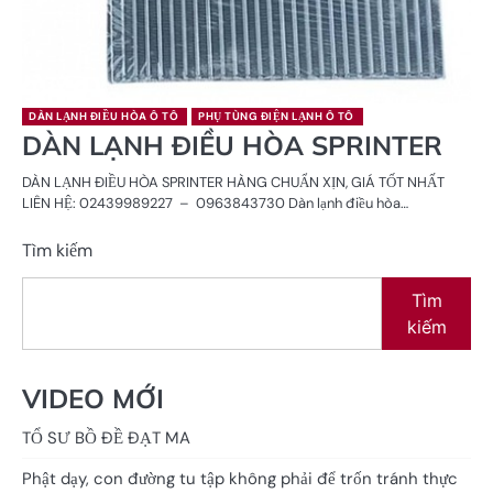
DÀN LẠNH ĐIỀU HÒA Ô TÔ
PHỤ TÙNG ĐIỆN LẠNH Ô TÔ
DÀN LẠNH ĐIỀU HÒA SPRINTER
DÀN LẠNH ĐIỀU HÒA SPRINTER HÀNG CHUẨN XỊN, GIÁ TỐT NHẤT
LIÊN HỆ: 02439989227 – 0963843730 Dàn lạnh điều hòa…
Tìm kiếm
Tìm
kiếm
VIDEO MỚI
TỔ SƯ BỒ ĐỀ ĐẠT MA
Phật dạy, con đường tu tập không phải để trốn tránh thực