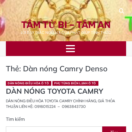
Skip
to
content
TÂM TỪ BI – TÂM AN
LỜI DẠY GIÁC NGỘ, LỜI CỦA PHẬT GÍÚP TỈNH THỨC
Thẻ:
Dàn nóng Camry Denso
DÀN NÓNG ĐIỀU HÒA Ô TÔ
PHỤ TÙNG ĐIỆN LẠNH Ô TÔ
DÀN NÓNG TOYOTA CAMRY
DÀN NÓNG ĐIỀU HÒA TOYOTA CAMRY CHÍNH HÃNG, GIÁ THỎA
THUẬN LIÊN HỆ: 0916015224 – 0963843730
Tìm kiếm