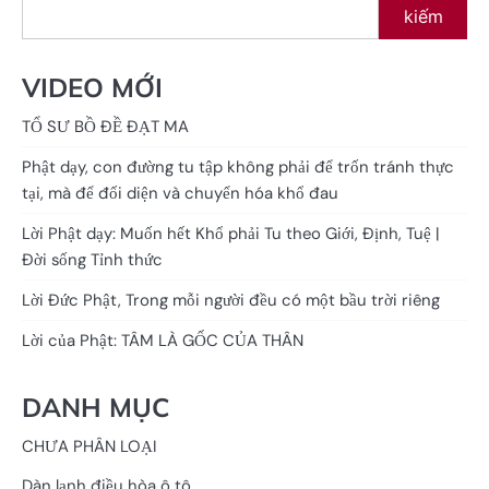
kiếm
VIDEO MỚI
TỔ SƯ BỒ ĐỀ ĐẠT MA
Phật dạy, con đường tu tập không phải để trốn tránh thực
tại, mà để đối diện và chuyển hóa khổ đau
Lời Phật dạy: Muốn hết Khổ phải Tu theo Giới, Định, Tuệ |
Đời sống Tỉnh thức
Lời Đức Phật, Trong mỗi người đều có một bầu trời riêng
Lời của Phật: TÂM LÀ GỐC CỦA THÂN
DANH MỤC
CHƯA PHÂN LOẠI
Dàn lạnh điều hòa ô tô