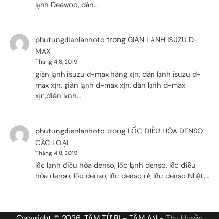
lạnh Deawoo, dàn…
trong
phutungdienlanhoto
GIÀN LẠNH ISUZU D-
MAX
Tháng 4 8, 2019
giàn lạnh isuzu d-max hàng xịn, dàn lạnh isuzu d-
max xịn, giàn lạnh d-max xịn, dàn lạnh d-max
xịn,diàn lạnh…
trong
phutungdienlanhoto
LỐC ĐIỀU HÒA DENSO
CÁC LOẠI
Tháng 4 8, 2019
lốc lạnh điều hòa denso, lốc lạnh denso, lốc điều
hòa denso, lốc denso, lốc denso rẻ, lốc denso Nhật,…
Copyright © 2026, TÂM TỪ BI - TÂM AN -
Thu Huyền