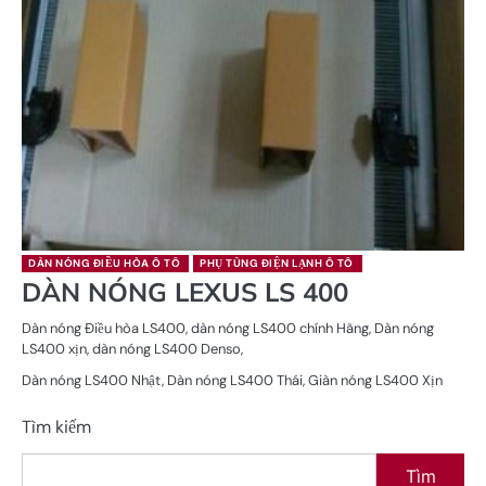
DÀN NÓNG ĐIỀU HÒA Ô TÔ
PHỤ TÙNG ĐIỆN LẠNH Ô TÔ
DÀN NÓNG LEXUS LS 400
Dàn nóng Điều hòa LS400, dàn nóng LS400 chính Hãng, Dàn nóng
LS400 xịn, dàn nóng LS400 Denso,
Dàn nóng LS400 Nhật, Dàn nóng LS400 Thái, Giàn nóng LS400 Xịn
Tìm kiếm
Tìm