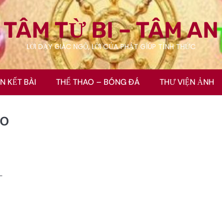
TÂM TỪ BI – TÂM AN
LỜI DẠY GIÁC NGỘ, LỜI CỦA PHẬT GÍÚP TỈNH THỨC
ÊN KẾT BÀI
THỂ THAO – BÓNG ĐÁ
THƯ VIỆN ẢNH
so
 –