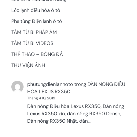
Lốc lạnh điều hòa ô tô
Phụ tùng Điện lạnh ô tô
TÂM TỪ BI PHÁP ÂM
TÂM TỪ BI VIDEOS
THỂ THAO – BÓNG ĐÁ
THƯ VIỆN ẢNH
phutungdienlanhoto
trong
DÀN NÓNG ĐIỀU
HÒA LEXUS RX350
Tháng 4 10, 2019
Dàn nóng Điều hòa Lexus RX350, Dàn nóng
Lexus RX350 xịn, dàn nóng RX350 Denso,
Dàn nóng RX350 Nhật, dàn…