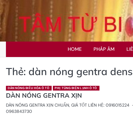
Skip
to
content
HOME
PHÁP ÂM
LI
Thẻ:
dàn nóng gentra den
DÀN NÓNG ĐIỀU HÒA Ô TÔ
PHỤ TÙNG ĐIỆN LẠNH Ô TÔ
DÀN NÓNG GENTRA XỊN
DÀN NÓNG GENTRA XỊN CHUẨN, GIÁ TỐT LIÊN HỆ: 0916015224
0963843730