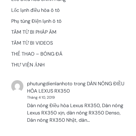
Lốc lạnh điều hòa ô tô
Phụ tùng Điện lạnh ô tô
TÂM TỪ BI PHÁP ÂM
TÂM TỪ BI VIDEOS
THỂ THAO – BÓNG ĐÁ
THƯ VIỆN ẢNH
phutungdienlanhoto
trong
DÀN NÓNG ĐIỀU
HÒA LEXUS RX350
Tháng 4 10, 2019
Dàn nóng Điều hòa Lexus RX350, Dàn nóng
Lexus RX350 xịn, dàn nóng RX350 Denso,
Dàn nóng RX350 Nhật, dàn…