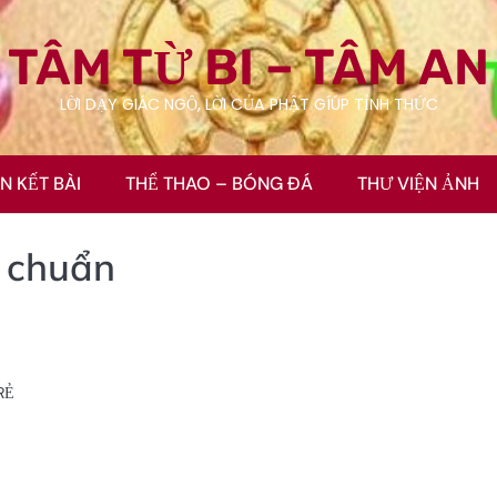
TÂM TỪ BI – TÂM AN
LỜI DẠY GIÁC NGỘ, LỜI CỦA PHẬT GÍÚP TỈNH THỨC
ÊN KẾT BÀI
THỂ THAO – BÓNG ĐÁ
THƯ VIỆN ẢNH
 chuẩn
RẺ