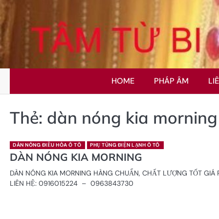
Skip
to
content
HOME
PHÁP ÂM
LI
Thẻ:
dàn nóng kia morning
DÀN NÓNG ĐIỀU HÒA Ô TÔ
PHỤ TÙNG ĐIỆN LẠNH Ô TÔ
DÀN NÓNG KIA MORNING
DÀN NÓNG KIA MORNING HÀNG CHUẨN, CHẤT LƯỢNG TỐT GIÁ 
LIÊN HỆ: 0916015224 – 0963843730