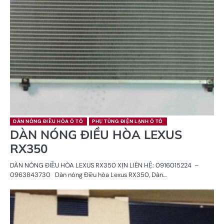
DÀN NÓNG ĐIỀU HÒA Ô TÔ
PHỤ TÙNG ĐIỆN LẠNH Ô TÔ
DÀN NÓNG ĐIỀU HÒA LEXUS
RX350
DÀN NÓNG ĐIỀU HÒA LEXUS RX350 XỊN LIÊN HỆ: 0916015224 –
0963843730 Dàn nóng Điều hòa Lexus RX350, Dàn…