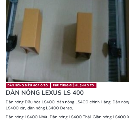
DÀN NÓNG ĐIỀU HÒA Ô TÔ
PHỤ TÙNG ĐIỆN LẠNH Ô TÔ
DÀN NÓNG LEXUS LS 400
Dàn nóng Điều hòa LS400, dàn nóng LS400 chính Hãng, Dàn nón
LS400 xịn, dàn nóng LS400 Denso,
Dàn nóng LS400 Nhật, Dàn nóng LS400 Thái, Giàn nóng LS400 X