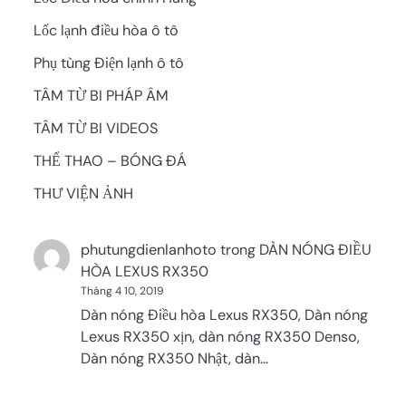
Lốc lạnh điều hòa ô tô
Phụ tùng Điện lạnh ô tô
TÂM TỪ BI PHÁP ÂM
TÂM TỪ BI VIDEOS
THỂ THAO – BÓNG ĐÁ
THƯ VIỆN ẢNH
phutungdienlanhoto
trong
DÀN NÓNG ĐIỀU
HÒA LEXUS RX350
Tháng 4 10, 2019
Dàn nóng Điều hòa Lexus RX350, Dàn nóng
Lexus RX350 xịn, dàn nóng RX350 Denso,
Dàn nóng RX350 Nhật, dàn…