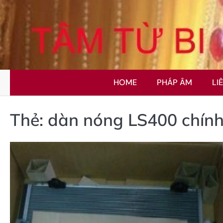
Skip
to
content
HOME
PHÁP ÂM
LI
Thẻ:
dàn nóng LS400 chín