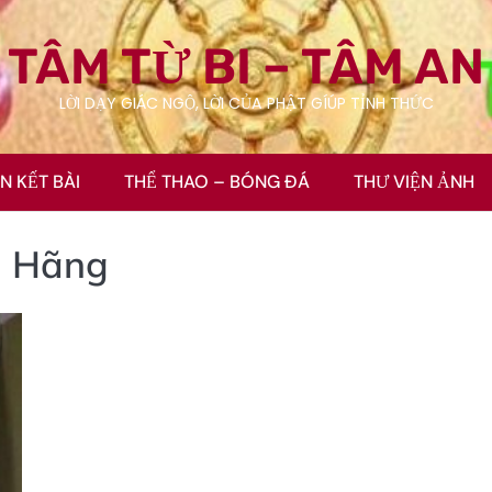
TÂM TỪ BI – TÂM AN
LỜI DẠY GIÁC NGỘ, LỜI CỦA PHẬT GÍÚP TỈNH THỨC
ÊN KẾT BÀI
THỂ THAO – BÓNG ĐÁ
THƯ VIỆN ẢNH
h Hãng