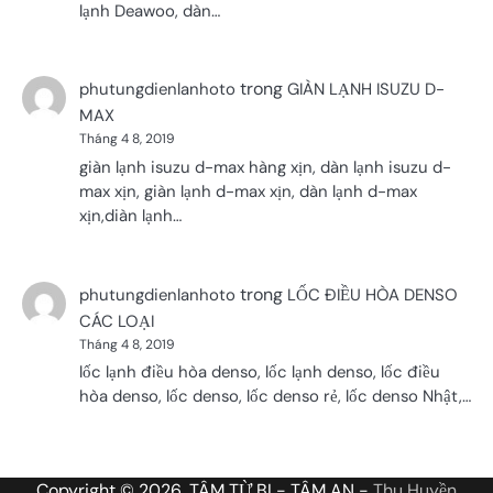
lạnh Deawoo, dàn…
trong
phutungdienlanhoto
GIÀN LẠNH ISUZU D-
MAX
Tháng 4 8, 2019
giàn lạnh isuzu d-max hàng xịn, dàn lạnh isuzu d-
max xịn, giàn lạnh d-max xịn, dàn lạnh d-max
xịn,diàn lạnh…
trong
phutungdienlanhoto
LỐC ĐIỀU HÒA DENSO
CÁC LOẠI
Tháng 4 8, 2019
lốc lạnh điều hòa denso, lốc lạnh denso, lốc điều
hòa denso, lốc denso, lốc denso rẻ, lốc denso Nhật,…
Copyright © 2026, TÂM TỪ BI - TÂM AN -
Thu Huyền