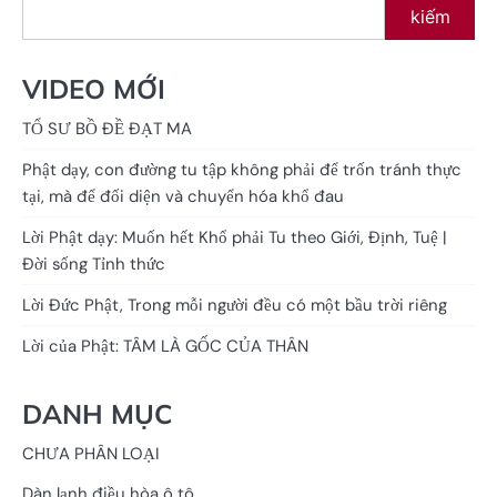
kiếm
VIDEO MỚI
TỔ SƯ BỒ ĐỀ ĐẠT MA
Phật dạy, con đường tu tập không phải để trốn tránh thực
tại, mà để đối diện và chuyển hóa khổ đau
Lời Phật dạy: Muốn hết Khổ phải Tu theo Giới, Định, Tuệ |
Đời sống Tỉnh thức
Lời Đức Phật, Trong mỗi người đều có một bầu trời riêng
Lời của Phật: TÂM LÀ GỐC CỦA THÂN
DANH MỤC
CHƯA PHÂN LOẠI
Dàn lạnh điều hòa ô tô