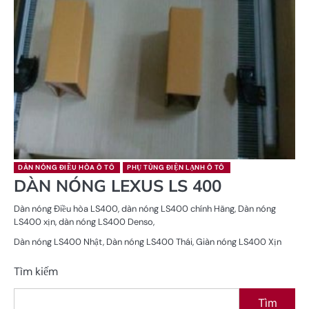
DÀN NÓNG ĐIỀU HÒA Ô TÔ
PHỤ TÙNG ĐIỆN LẠNH Ô TÔ
DÀN NÓNG LEXUS LS 400
Dàn nóng Điều hòa LS400, dàn nóng LS400 chính Hãng, Dàn nóng
LS400 xịn, dàn nóng LS400 Denso,
Dàn nóng LS400 Nhật, Dàn nóng LS400 Thái, Giàn nóng LS400 Xịn
Tìm kiếm
Tìm