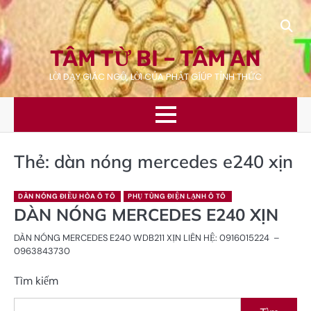
Skip
to
content
TÂM TỪ BI – TÂM AN
LỜI DẠY GIÁC NGỘ, LỜI CỦA PHẬT GÍÚP TỈNH THỨC
Thẻ:
dàn nóng mercedes e240 xịn
DÀN NÓNG ĐIỀU HÒA Ô TÔ
PHỤ TÙNG ĐIỆN LẠNH Ô TÔ
DÀN NÓNG MERCEDES E240 XỊN
DÀN NÓNG MERCEDES E240 WDB211 XỊN LIÊN HỆ: 0916015224 –
0963843730
Tìm kiếm