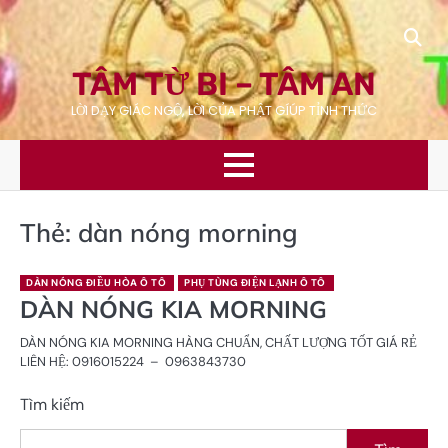
Skip
to
content
TÂM TỪ BI – TÂM AN
LỜI DẠY GIÁC NGỘ, LỜI CỦA PHẬT GÍÚP TỈNH THỨC
Thẻ:
dàn nóng morning
DÀN NÓNG ĐIỀU HÒA Ô TÔ
PHỤ TÙNG ĐIỆN LẠNH Ô TÔ
DÀN NÓNG KIA MORNING
DÀN NÓNG KIA MORNING HÀNG CHUẨN, CHẤT LƯỢNG TỐT GIÁ RẺ
LIÊN HỆ: 0916015224 – 0963843730
Tìm kiếm