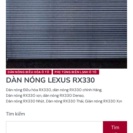
DÀN NÓNG ĐIỀU HÒA Ô TÔ
PHỤ TÙNG ĐIỆN LẠNH Ô TÔ
DÀN NÓNG LEXUS RX330
Dàn nóng Điều hòa RX330, dàn nóng RX330 chính Hãng,
Dàn nóng RX330 xịn, dàn nóng RX330 Denso,
Dàn nóng RX330 Nhật, Dàn nóng RX330 Thái, Giàn nóng RX330 Xịn
Tìm kiếm
Tìm