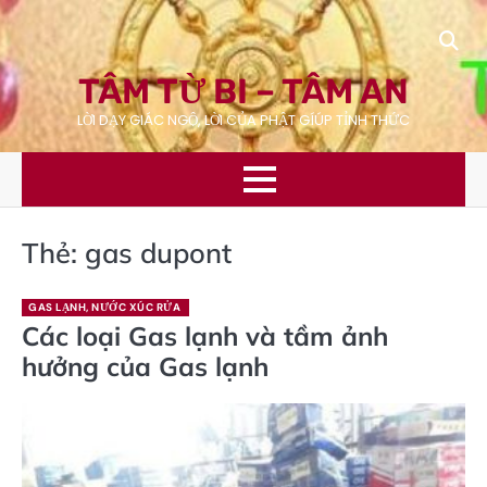
Skip
to
content
TÂM TỪ BI – TÂM AN
LỜI DẠY GIÁC NGỘ, LỜI CỦA PHẬT GÍÚP TỈNH THỨC
Thẻ:
gas dupont
GAS LẠNH, NƯỚC XÚC RỬA
Các loại Gas lạnh và tầm ảnh
hưởng của Gas lạnh