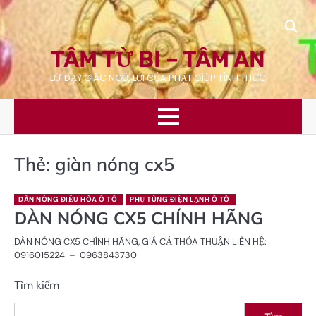
Skip
to
content
TÂM TỪ BI – TÂM AN
LỜI DẠY GIÁC NGỘ, LỜI CỦA PHẬT GÍÚP TỈNH THỨC
Thẻ:
giàn nóng cx5
DÀN NÓNG ĐIỀU HÒA Ô TÔ
PHỤ TÙNG ĐIỆN LẠNH Ô TÔ
DÀN NÓNG CX5 CHÍNH HÃNG
DÀN NÓNG CX5 CHÍNH HÃNG, GIÁ CẢ THỎA THUẬN LIÊN HỆ:
0916015224 – 0963843730
Tìm kiếm