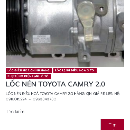
LỐC ĐIỀU HÒA CHÍNH HÃNG
LỐC LẠNH ĐIỀU HÒA Ô TÔ
PHỤ TÙNG ĐIỆN LẠNH Ô TÔ
LỐC NÉN TOYOTA CAMRY 2.0
LỐC NÉN ĐIỀU HOÀ TOYOTA CAMRY 2.0 HÀNG XỊN, GIÁ RẺ LIÊN HỆ:
0916015224 – 0963843730
Tìm kiếm
Tìm