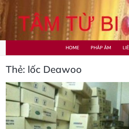
Skip
to
content
HOME
PHÁP ÂM
LI
Thẻ:
lốc Deawoo