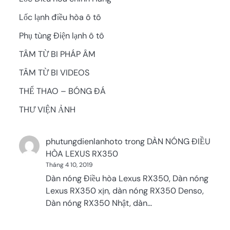
Lốc lạnh điều hòa ô tô
Phụ tùng Điện lạnh ô tô
TÂM TỪ BI PHÁP ÂM
TÂM TỪ BI VIDEOS
THỂ THAO – BÓNG ĐÁ
THƯ VIỆN ẢNH
phutungdienlanhoto
trong
DÀN NÓNG ĐIỀU
HÒA LEXUS RX350
Tháng 4 10, 2019
Dàn nóng Điều hòa Lexus RX350, Dàn nóng
Lexus RX350 xịn, dàn nóng RX350 Denso,
Dàn nóng RX350 Nhật, dàn…