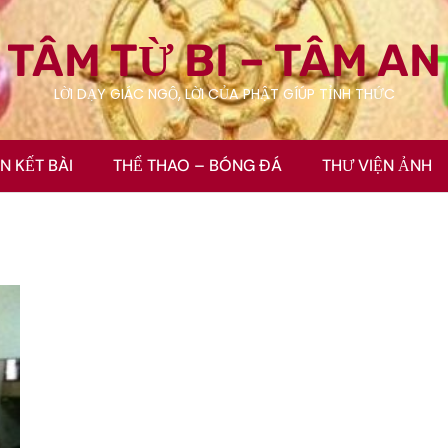
TÂM TỪ BI – TÂM AN
LỜI DẠY GIÁC NGỘ, LỜI CỦA PHẬT GÍÚP TỈNH THỨC
ÊN KẾT BÀI
THỂ THAO – BÓNG ĐÁ
THƯ VIỆN ẢNH