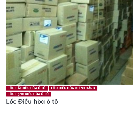
LỐC BÃI ĐIỀU HÒA Ô TÔ
LỐC ĐIỀU HÒA CHÍNH HÃNG
LỐC LẠNH ĐIỀU HÒA Ô TÔ
Lốc Điều hòa ô tô