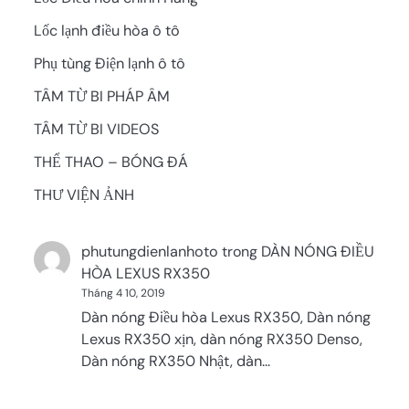
Lốc lạnh điều hòa ô tô
Phụ tùng Điện lạnh ô tô
TÂM TỪ BI PHÁP ÂM
TÂM TỪ BI VIDEOS
THỂ THAO – BÓNG ĐÁ
THƯ VIỆN ẢNH
phutungdienlanhoto
trong
DÀN NÓNG ĐIỀU
HÒA LEXUS RX350
Tháng 4 10, 2019
Dàn nóng Điều hòa Lexus RX350, Dàn nóng
Lexus RX350 xịn, dàn nóng RX350 Denso,
Dàn nóng RX350 Nhật, dàn…