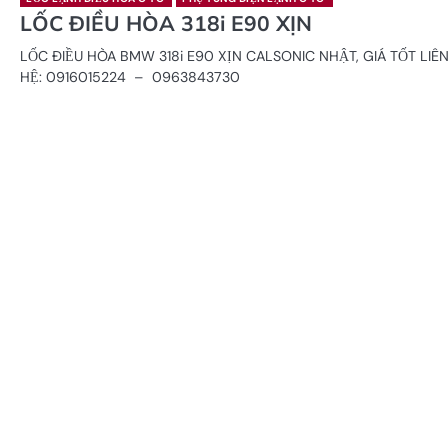
LỐC ĐIỀU HÒA 318i E90 XỊN
LỐC ĐIỀU HÒA BMW 318i E90 XỊN CALSONIC NHẬT, GIÁ TỐT LIÊ
HỆ: 0916015224 – 0963843730