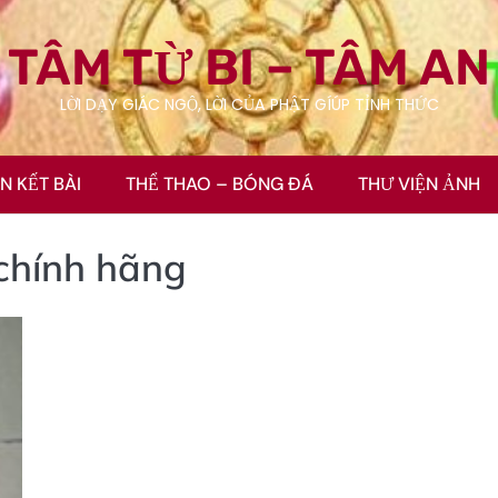
TÂM TỪ BI – TÂM AN
LỜI DẠY GIÁC NGỘ, LỜI CỦA PHẬT GÍÚP TỈNH THỨC
ÊN KẾT BÀI
THỂ THAO – BÓNG ĐÁ
THƯ VIỆN ẢNH
 chính hãng