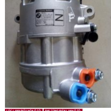
LỐC LẠNH ĐIỀU HÒA Ô TÔ
PHỤ TÙNG ĐIỆN LẠNH Ô TÔ