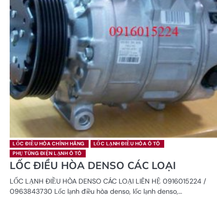
LỐC ĐIỀU HÒA CHÍNH HÃNG
LỐC LẠNH ĐIỀU HÒA Ô TÔ
PHỤ TÙNG ĐIỆN LẠNH Ô TÔ
LỐC ĐIỀU HÒA DENSO CÁC LOẠI
LỐC LẠNH ĐIỀU HÒA DENSO CÁC LOẠI LIÊN HỆ 0916015224 /
0963843730 Lốc lạnh điều hòa denso, lốc lạnh denso,…