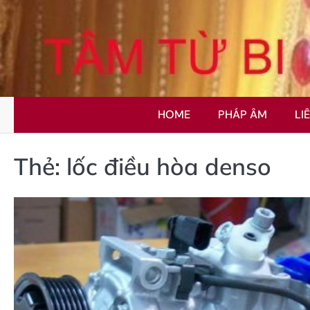
Skip
to
content
HOME
PHÁP ÂM
LI
Thẻ:
lốc điều hòa denso