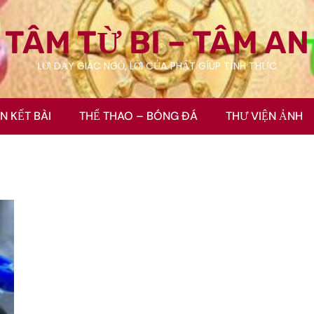
TÂM TỪ BI – TÂM AN
LỜI DẠY GIÁC NGỘ, LỜI CỦA PHẬT GÍÚP TỈNH THỨC
ÊN KẾT BÀI
THỂ THAO – BÓNG ĐÁ
THƯ VIỆN ẢNH