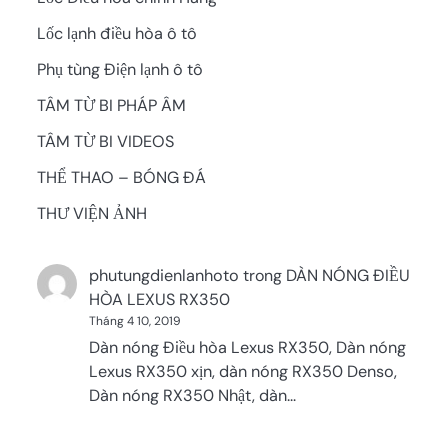
Lốc lạnh điều hòa ô tô
Phụ tùng Điện lạnh ô tô
TÂM TỪ BI PHÁP ÂM
TÂM TỪ BI VIDEOS
THỂ THAO – BÓNG ĐÁ
THƯ VIỆN ẢNH
phutungdienlanhoto
trong
DÀN NÓNG ĐIỀU
HÒA LEXUS RX350
Tháng 4 10, 2019
Dàn nóng Điều hòa Lexus RX350, Dàn nóng
Lexus RX350 xịn, dàn nóng RX350 Denso,
Dàn nóng RX350 Nhật, dàn…