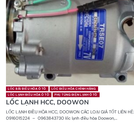
LỐC BÃI ĐIỀU HÒA Ô TÔ
LỐC ĐIỀU HÒA CHÍNH HÃNG
LỐC LẠNH ĐIỀU HÒA Ô TÔ
PHỤ TÙNG ĐIỆN LẠNH Ô TÔ
LỐC LẠNH HCC, DOOWON
LỐC LẠNH ĐIỀU HÒA HCC, DOOWON CÁC LOẠI GIÁ TỐT LIÊN HỆ
0916015224 – 0963843730 lốc lạnh điều hòa Doowon,…