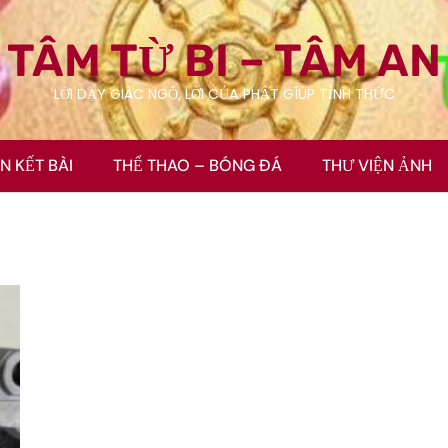
TÂM TỪ BI – TÂM AN
LỜI DẠY GIÁC NGỘ, LỜI CỦA PHẬT GÍÚP TỈNH THỨC
ÊN KẾT BÀI
THỂ THAO – BÓNG ĐÁ
THƯ VIỆN ẢNH