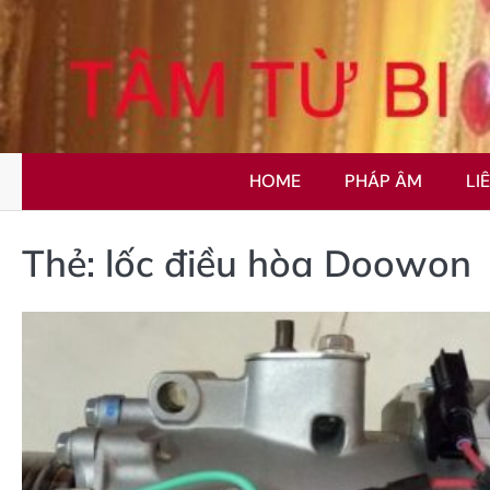
Skip
to
content
HOME
PHÁP ÂM
LI
Thẻ:
lốc điều hòa Doowon