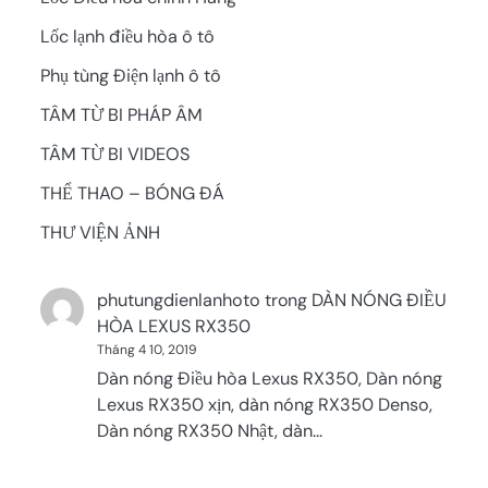
Lốc lạnh điều hòa ô tô
Phụ tùng Điện lạnh ô tô
TÂM TỪ BI PHÁP ÂM
TÂM TỪ BI VIDEOS
THỂ THAO – BÓNG ĐÁ
THƯ VIỆN ẢNH
phutungdienlanhoto
trong
DÀN NÓNG ĐIỀU
HÒA LEXUS RX350
Tháng 4 10, 2019
Dàn nóng Điều hòa Lexus RX350, Dàn nóng
Lexus RX350 xịn, dàn nóng RX350 Denso,
Dàn nóng RX350 Nhật, dàn…