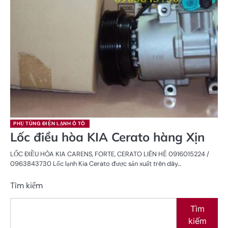
PHỤ TÙNG ĐIỆN LẠNH Ô TÔ
Lốc điều hòa KIA Cerato hàng Xịn
LỐC ĐIỀU HÒA KIA CARENS, FORTE, CERATO LIÊN HỆ 0916015224 /
0963843730 Lốc lạnh Kia Cerato được sản xuất trên dây…
Tìm kiếm
Tìm
kiếm