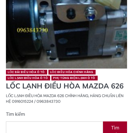
LỐC BÃI ĐIỀU HÒA Ô TÔ
LỐC ĐIỀU HÒA CHÍNH HÃNG
LỐC LẠNH ĐIỀU HÒA Ô TÔ
PHỤ TÙNG ĐIỆN LẠNH Ô TÔ
LỐC LẠNH ĐIỀU HÒA MAZDA 626
LỐC LẠNH ĐIỀU HÒA MAZDA 626 CHÍNH HÃNG, HÀNG CHUẨN LIÊN
HỆ 0916015224 / 0963843730
Tìm kiếm
Tìm