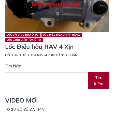
LỐC BÃI ĐIỀU HÒA Ô TÔ
LỐC ĐIỀU HÒA CHÍNH HÃNG
LỐC LẠNH ĐIỀU HÒA Ô TÔ
Lốc Điều hòa RAV 4 Xịn
LỐC LẠNH ĐIỀU HÒA RAV-4 2010 HÀNG CHUẨN
Tìm kiếm
Tìm
kiếm
VIDEO MỚI
TỔ SƯ BỒ ĐỀ ĐẠT MA