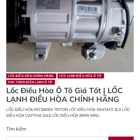
LỐC ĐIỀU HÒA CHÍNH HÃNG
LỐC LẠNH ĐIỀU HÒA Ô TÔ
PHỤ TÙNG ĐIỆN LẠNH Ô TÔ
Lốc Điều Hòa Ô Tô Giá Tốt | LỐC
LẠNH ĐIỀU HÒA CHÍNH HÃNG
LỐC ĐIỀU HÒA MITSIBISHI TRITON LỐC ĐIỀU HÒA SANTAFE SLX LỐC
ĐIỀU HÒA CAPTIVA GAS LỐC ĐIỀU HÒA BMW MINI…
Tìm kiếm