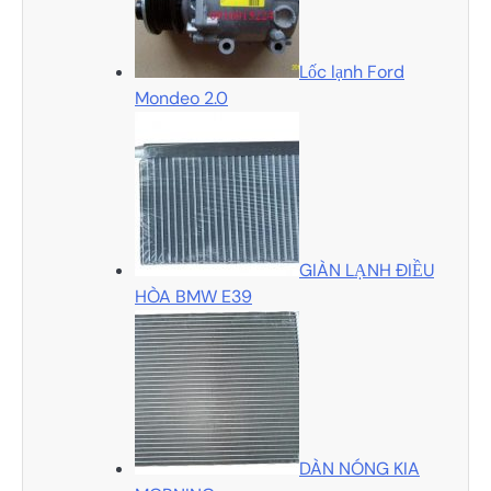
Lốc lạnh Ford
Mondeo 2.0
GIÀN LẠNH ĐIỀU
HÒA BMW E39
DÀN NÓNG KIA