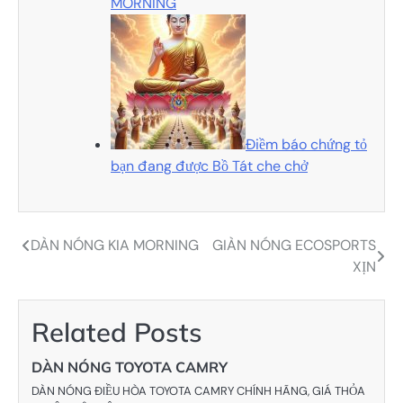
MORNING
Điềm báo chứng tỏ
bạn đang được Bồ Tát che chở
DÀN NÓNG KIA MORNING
GIÀN NÓNG ECOSPORTS
Điều
XỊN
hướng
bài
Related Posts
viết
DÀN NÓNG TOYOTA CAMRY
DÀN NÓNG ĐIỀU HÒA TOYOTA CAMRY CHÍNH HÃNG, GIÁ THỎA