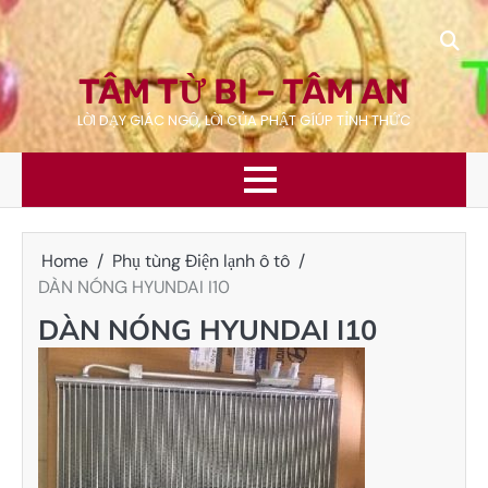
Skip
to
content
TÂM TỪ BI – TÂM AN
LỜI DẠY GIÁC NGỘ, LỜI CỦA PHẬT GÍÚP TỈNH THỨC
Home
Phụ tùng Điện lạnh ô tô
DÀN NÓNG HYUNDAI I10
DÀN NÓNG HYUNDAI I10