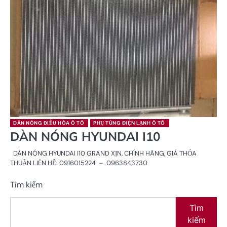
DÀN NÓNG ĐIỀU HÒA Ô TÔ
PHỤ TÙNG ĐIỆN LẠNH Ô TÔ
DÀN NÓNG HYUNDAI I10
DÀN NÓNG HYUNDAI I10 GRAND XỊN, CHÍNH HÃNG, GIÁ THỎA
THUẬN LIÊN HỆ: 0916015224 – 0963843730
Tìm kiếm
Tìm
kiếm