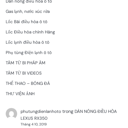
Dàn nóng điều hòa ô tô
Gas lạnh, nước xúc rửa
Lốc Bãi điều hòa ô tô
Lốc Điều hòa chính Hãng
Lốc lạnh điều hòa ô tô
Phụ tùng Điện lạnh ô tô
TÂM TỪ BI PHÁP ÂM
TÂM TỪ BI VIDEOS
THỂ THAO – BÓNG ĐÁ
THƯ VIỆN ẢNH
trong
phutungdienlanhoto
DÀN NÓNG ĐIỀU HÒA
LEXUS RX350
Tháng 4 10, 2019