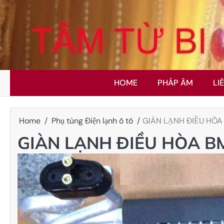
Skip
to
content
HOME
PHÁP ÂM
LI
Home
Phụ tùng Điện lạnh ô tô
GIÀN LẠNH ĐIỀU HÒA
GIÀN LẠNH ĐIỀU HÒA B