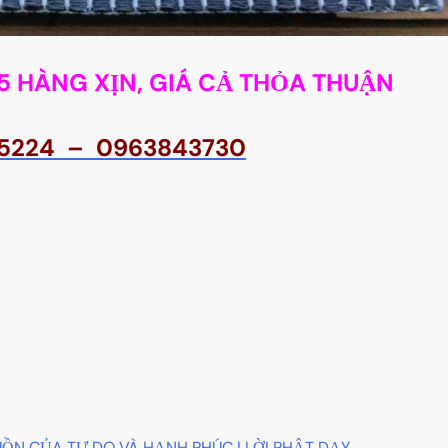
5 HÀNG XỊN, GIÁ CẢ THỎA THUẬN
015224 – 0963843730
UỒN CỦA TỰ DO VÀ HẠNH PHÚC | LỜI PHẬT DẠY