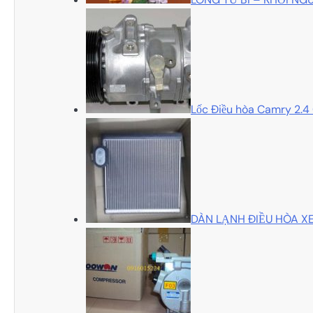
Lốc Điều hòa Camry 2.4 
DÀN LẠNH ĐIỀU HÒA X