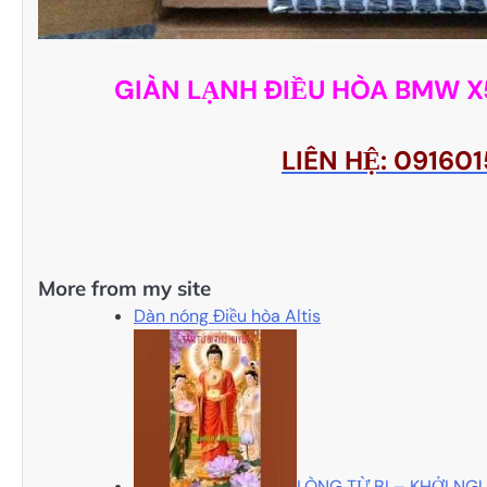
GIÀN LẠNH ĐIỀU HÒA BMW X
LIÊN HỆ: 0916
More from my site
Dàn nóng Điều hòa Altis
LÒNG TỪ BI – KHỞI NG