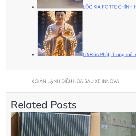
LỐC KIA FORTE CHÍNH
Lời Đức Phật, Trong mỗi 
GIÀN LẠNH ĐIỀU HÒA SAU XE INNOVA
Điều
hướng
Related Posts
bài
viết