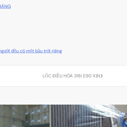
 HÃNG
người đều có một bầu trời riêng
LỐC ĐIỀU HÒA 318i E90 XỊN