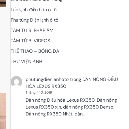
Lốc lạnh điều hòa ô tô
Phụ tùng Điện lạnh ô tô
TÂM TỪ BI PHÁP ÂM
TÂM TỪ BI VIDEOS
THỂ THAO – BÓNG ĐÁ
THƯ VIỆN ẢNH
phutungdienlanhoto
trong
DÀN NÓNG ĐIỀU
HÒA LEXUS RX350
Tháng 4 10, 2019
Dàn nóng Điều hòa Lexus RX350, Dàn nóng
Lexus RX350 xịn, dàn nóng RX350 Denso,
Dàn nóng RX350 Nhật, dàn…