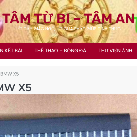
TÂM TỪ BI – TÂM AN
LỜI DẠY GIÁC NGỘ, LỜI CỦA PHẬT GÍÚP TỈNH THỨC
ÊN KẾT BÀI
THỂ THAO – BÓNG ĐÁ
THƯ VIỆN ẢNH
 BMW X5
MW X5