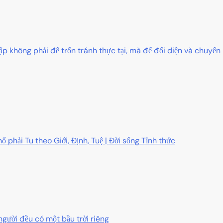
ập không phải để trốn tránh thực tại, mà để đối diện và chuyển
ổ phải Tu theo Giới, Định, Tuệ | Đời sống Tỉnh thức
người đều có một bầu trời riêng