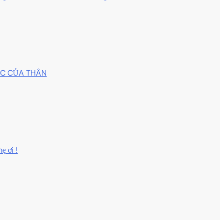
GỐC CỦA THÂN
ẹ ơi !