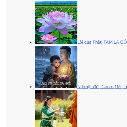
Lời của Phật: TÂM LÀ 
Nợ một đời, Con nợ Mẹ, m