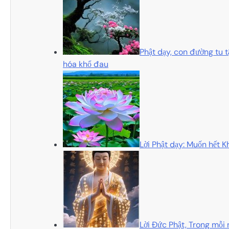
Phật dạy, con đường tu t
hóa khổ đau
Lời Phật dạy: Muốn hết Kh
Lời Đức Phật, Trong mỗi 