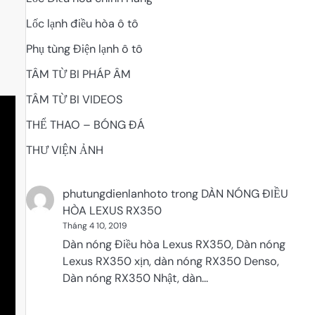
Lốc lạnh điều hòa ô tô
Phụ tùng Điện lạnh ô tô
TÂM TỪ BI PHÁP ÂM
TÂM TỪ BI VIDEOS
THỂ THAO – BÓNG ĐÁ
THƯ VIỆN ẢNH
phutungdienlanhoto
trong
DÀN NÓNG ĐIỀU
HÒA LEXUS RX350
Tháng 4 10, 2019
Dàn nóng Điều hòa Lexus RX350, Dàn nóng
Lexus RX350 xịn, dàn nóng RX350 Denso,
Dàn nóng RX350 Nhật, dàn…