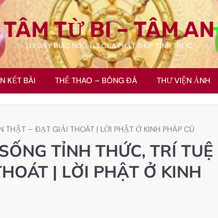
TÂM TỪ BI – TÂM AN
LỜI DẠY GIÁC NGỘ, LỜI CỦA PHẬT GÍÚP TỈNH THỨC
ÊN KẾT BÀI
THỂ THAO – BÓNG ĐÁ
THƯ VIỆN ẢNH
N THẬT – ĐẠT GIẢI THOÁT | LỜI PHẬT Ở KINH PHÁP CÚ
 SỐNG TỈNH THỨC, TRÍ TUỆ
THOÁT | LỜI PHẬT Ở KINH