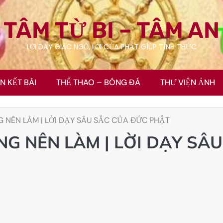
TÂM TỪ BI – TÂM AN
LỜI DẠY GIÁC NGỘ, LỜI CỦA PHẬT GÍÚP TỈNH THỨC
ÊN KẾT BÀI
THỂ THAO – BÓNG ĐÁ
THƯ VIỆN ẢNH
 NÊN LÀM | LỜI DẠY SÂU SẮC CỦA ĐỨC PHẬT
G NÊN LÀM | LỜI DẠY SÂU