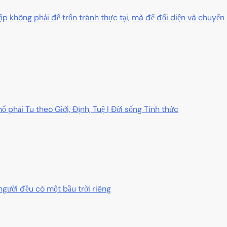
ập không phải để trốn tránh thực tại, mà để đối diện và chuyển
ổ phải Tu theo Giới, Định, Tuệ | Đời sống Tỉnh thức
người đều có một bầu trời riêng