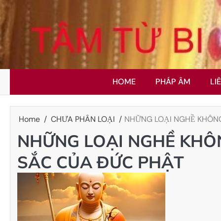
Skip
to
content
HOME
PHÁP ÂM
LI
Home
CHƯA PHÂN LOẠI
NHỮNG LOẠI NGHỀ KHÔNG
NHỮNG LOẠI NGHỀ KHÔN
SẮC CỦA ĐỨC PHẬT