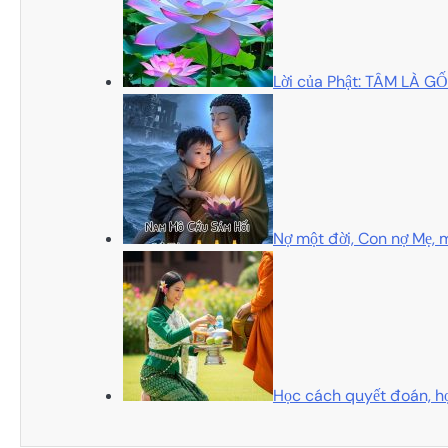
Lời của Phật: TÂM LÀ 
Nợ một đời, Con nợ Mẹ, m
Học cách quyết đoán, họ