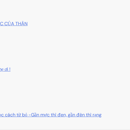
GỐC CỦA THÂN
ẹ ơi !
c cách từ bỏ -Gần mực thì đen, gần đèn thì rạng