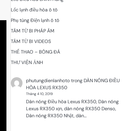
Lốc lạnh điều hòa ô tô
Phụ tùng Điện lạnh ô tô
TÂM TỪ BI PHÁP ÂM
TÂM TỪ BI VIDEOS
THỂ THAO – BÓNG ĐÁ
THƯ VIỆN ẢNH
phutungdienlanhoto
trong
DÀN NÓNG ĐIỀU
HÒA LEXUS RX350
Tháng 4 10, 2019
Dàn nóng Điều hòa Lexus RX350, Dàn nóng
Lexus RX350 xịn, dàn nóng RX350 Denso,
Dàn nóng RX350 Nhật, dàn…