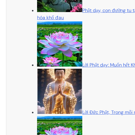
Phật dạy, con đường tu t
hóa khổ đau
Lời Phật dạy: Muốn hết Kh
Lời Đức Phật, Trong mỗi 