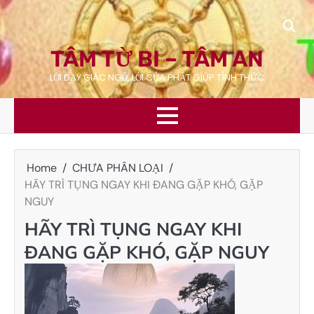
Skip
to
content
TÂM TỪ BI – TÂM AN
LỜI DẠY GIÁC NGỘ, LỜI CỦA PHẬT GÍÚP TỈNH THỨC
Home
CHƯA PHÂN LOẠI
HÃY TRÌ TỤNG NGAY KHI ĐANG GẶP KHÓ, GẶP
NGUY
HÃY TRÌ TỤNG NGAY KHI
ĐANG GẶP KHÓ, GẶP NGUY