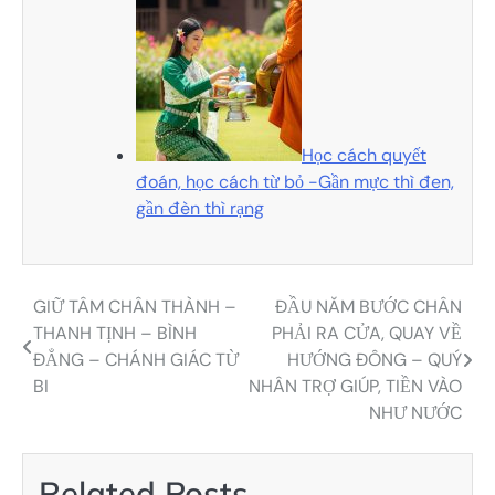
Học cách quyết
đoán, học cách từ bỏ -Gần mực thì đen,
gần đèn thì rạng
GIỮ TÂM CHÂN THÀNH –
ĐẦU NĂM BƯỚC CHÂN
Điều
THANH TỊNH – BÌNH
PHẢI RA CỬA, QUAY VỀ
hướng
ĐẲNG – CHÁNH GIÁC TỪ
HƯỚNG ĐÔNG – QUÝ
BI
NHÂN TRỢ GIÚP, TIỀN VÀO
bài
NHƯ NƯỚC
viết
Related Posts