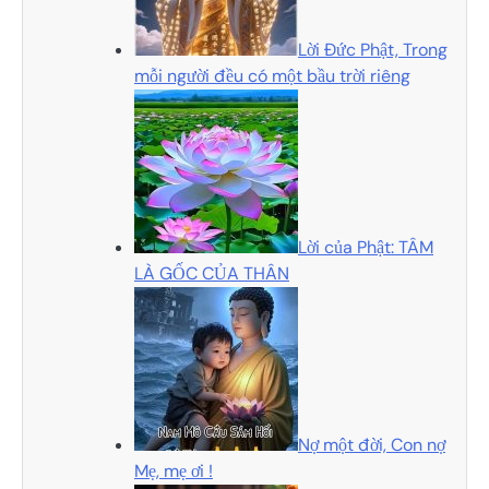
Lời Đức Phật, Trong
mỗi người đều có một bầu trời riêng
Lời của Phật: TÂM
LÀ GỐC CỦA THÂN
Nợ một đời, Con nợ
Mẹ, mẹ ơi !