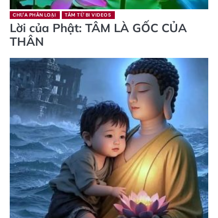
CHƯA PHÂN LOẠI
TÂM TỪ BI VIDEOS
Lời của Phật: TÂM LÀ GỐC CỦA
THÂN