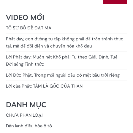
VIDEO MỚI
TỔ SƯ BỒ ĐỀ ĐẠT MA
Phật dạy, con đường tu tập không phải để trốn tránh thực
tại, mà để đối diện và chuyển hóa khổ đau
Lời Phật dạy: Muốn hết Khổ phải Tu theo Giới, Định, Tuệ |
Đời sống Tỉnh thức
Lời Đức Phật, Trong mỗi người đều có một bầu trời riêng
Lời của Phật: TÂM LÀ GỐC CỦA THÂN
DANH MỤC
CHƯA PHÂN LOẠI
Dàn lạnh điều hòa ô tô