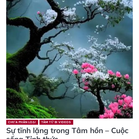
CHƯA PHÂN LOẠI
TÂM TỪ BI VIDEOS
Sự tĩnh lặng trong Tâm hồn – Cuộc