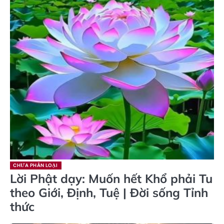
CHƯA PHÂN LOẠI
Lời Phật dạy: Muốn hết Khổ phải Tu
theo Giới, Định, Tuệ | Đời sống Tỉnh
thức