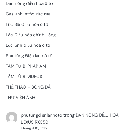
Dàn nóng điều hòa ô tô
Gas lạnh, nước xúc rửa
Lốc Bãi điều hòa ô tô
Lốc Điều hòa chính Hãng
Lốc lạnh điều hòa ô tô
Phụ tùng Điện lạnh ô tô
TÂM TỪ BI PHÁP ÂM
TÂM TỪ BI VIDEOS
THỂ THAO – BÓNG ĐÁ
THƯ VIỆN ẢNH
trong
phutungdienlanhoto
DÀN NÓNG ĐIỀU HÒA
LEXUS RX350
Tháng 4 10, 2019