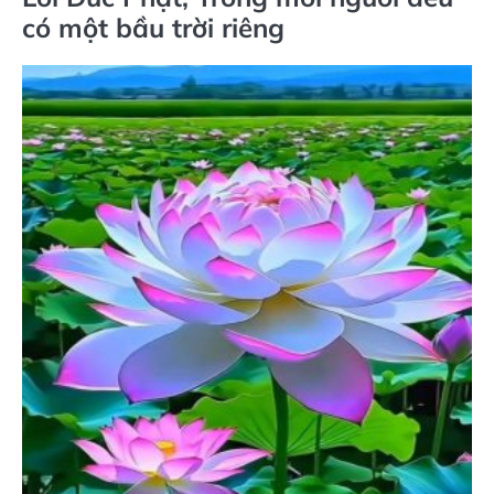
có một bầu trời riêng