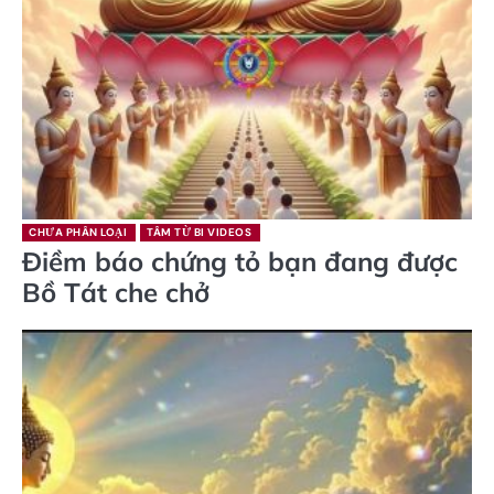
CHƯA PHÂN LOẠI
TÂM TỪ BI VIDEOS
Điềm báo chứng tỏ bạn đang được
Bồ Tát che chở