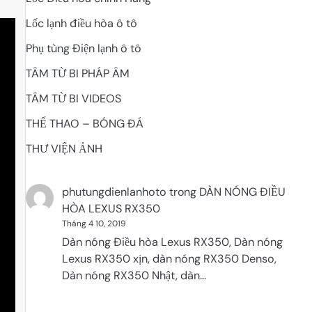
Lốc lạnh điều hòa ô tô
Phụ tùng Điện lạnh ô tô
TÂM TỪ BI PHÁP ÂM
TÂM TỪ BI VIDEOS
THỂ THAO – BÓNG ĐÁ
THƯ VIỆN ẢNH
phutungdienlanhoto
trong
DÀN NÓNG ĐIỀU
HÒA LEXUS RX350
Tháng 4 10, 2019
Dàn nóng Điều hòa Lexus RX350, Dàn nóng
Lexus RX350 xịn, dàn nóng RX350 Denso,
Dàn nóng RX350 Nhật, dàn…