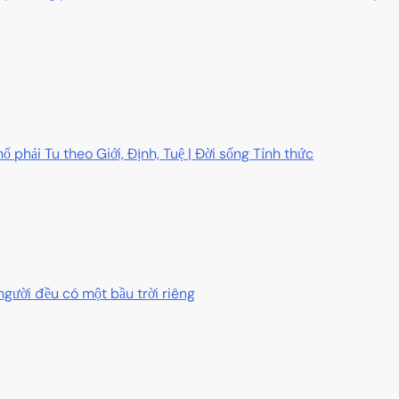
ổ phải Tu theo Giới, Định, Tuệ | Đời sống Tỉnh thức
người đều có một bầu trời riêng