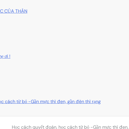
GỐC CỦA THÂN
ẹ ơi !
c cách từ bỏ -Gần mực thì đen, gần đèn thì rạng
Học cách quyết đoán, học cách từ bỏ -Gần mực thì đen,