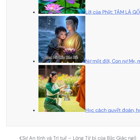
Lời của Phật: TÂM LÀ 
Nợ một đời, Con nợ Mẹ, m
Học cách quyết đoán, họ
Sự An tĩnh và Trí tuệ – Lòng Từ bi của Bậc Giác ngộ
Điều