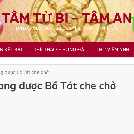
TÂM TỪ BI – TÂM AN
LỜI DẠY GIÁC NGỘ, LỜI CỦA PHẬT GÍÚP TỈNH THỨC
ÊN KẾT BÀI
THỂ THAO – BÓNG ĐÁ
THƯ VIỆN ẢNH
g được Bồ Tát che chở
ang được Bồ Tát che chở