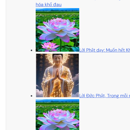
hóa khổ đau
Lời Phật dạy: Muốn hết Kh
Lời Đức Phật, Trong mỗi 