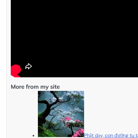
More from my site
Phật dạy, con đường tu t