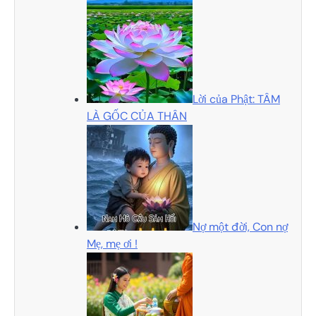
Lời của Phật: TÂM
LÀ GỐC CỦA THÂN
Nợ một đời, Con nợ
Mẹ, mẹ ơi !