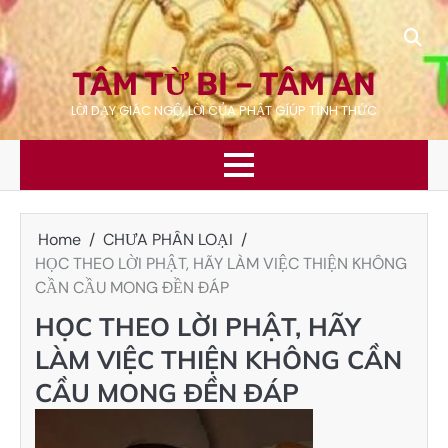
Skip
to
content
TÂM TỪ BI – TÂM AN
LỜI DẠY GIÁC NGỘ, LỜI CỦA PHẬT GÍÚP TỈNH THỨC
Home
CHƯA PHÂN LOẠI
HỌC THEO LỜI PHẬT, HÃY LÀM VIỆC THIỆN KHÔNG
CẦN CẦU MONG ĐỀN ĐÁP
HỌC THEO LỜI PHẬT, HÃY
LÀM VIỆC THIỆN KHÔNG CẦN
CẦU MONG ĐỀN ĐÁP