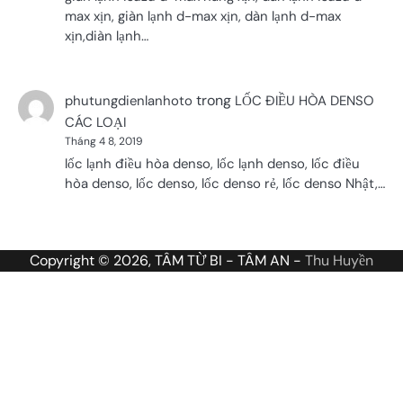
max xịn, giàn lạnh d-max xịn, dàn lạnh d-max
xịn,diàn lạnh…
trong
phutungdienlanhoto
LỐC ĐIỀU HÒA DENSO
CÁC LOẠI
Tháng 4 8, 2019
lốc lạnh điều hòa denso, lốc lạnh denso, lốc điều
hòa denso, lốc denso, lốc denso rẻ, lốc denso Nhật,…
Copyright © 2026, TÂM TỪ BI - TÂM AN -
Thu Huyền