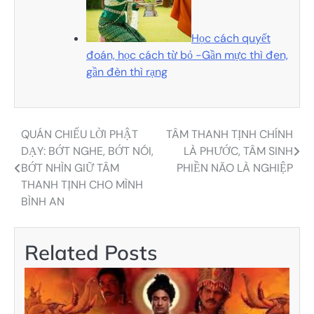
Học cách quyết
đoán, học cách từ bỏ -Gần mực thì đen,
gần đèn thì rạng
QUÁN CHIẾU LỜI PHẬT
TÂM THANH TỊNH CHÍNH
Điều
DẠY: BỚT NGHE, BỚT NÓI,
LÀ PHƯỚC, TÂM SINH
hướng
BỚT NHÌN GIỮ TÂM
PHIỀN NÃO LÀ NGHIỆP
THANH TỊNH CHO MÌNH
bài
BÌNH AN
viết
Related Posts