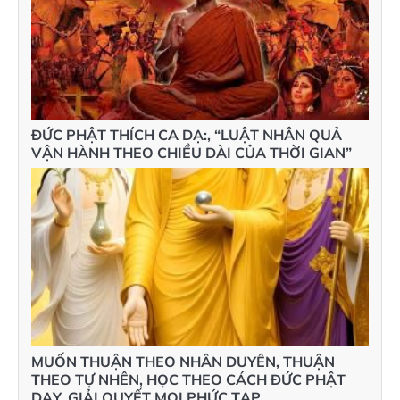
ĐỨC PHẬT THÍCH CA DẠ:, “LUẬT NHÂN QUẢ
VẬN HÀNH THEO CHIỀU DÀI CỦA THỜI GIAN”
MUỐN THUẬN THEO NHÂN DUYÊN, THUẬN
THEO TỰ NHÊN, HỌC THEO CÁCH ĐỨC PHẬT
DẠY, GIẢI QUYẾT MỌI PHỨC TẠP