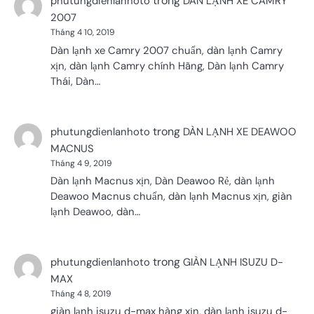
trong
phutungdienlanhoto
DÀN LẠNH XE CAMRY
2007
Tháng 4 10, 2019
Dàn lạnh xe Camry 2007 chuẩn, dàn lạnh Camry
xịn, dàn lạnh Camry chính Hãng, Dàn lạnh Camry
Thái, Dàn…
trong
phutungdienlanhoto
DÀN LẠNH XE DEAWOO
MACNUS
Tháng 4 9, 2019
Dàn lạnh Macnus xịn, Dàn Deawoo Rẻ, dàn lạnh
Deawoo Macnus chuẩn, dàn lạnh Macnus xịn, giàn
lạnh Deawoo, dàn…
trong
phutungdienlanhoto
GIÀN LẠNH ISUZU D-
MAX
Tháng 4 8, 2019
giàn lạnh isuzu d-max hàng xịn, dàn lạnh isuzu d-