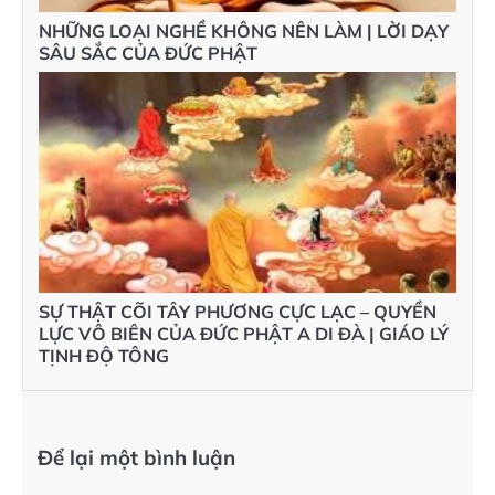
NHỮNG LOẠI NGHỀ KHÔNG NÊN LÀM | LỜI DẠY
SÂU SẮC CỦA ĐỨC PHẬT
SỰ THẬT CÕI TÂY PHƯƠNG CỰC LẠC – QUYỀN
LỰC VÔ BIÊN CỦA ĐỨC PHẬT A DI ĐÀ | GIÁO LÝ
TỊNH ĐỘ TÔNG
Để lại một bình luận