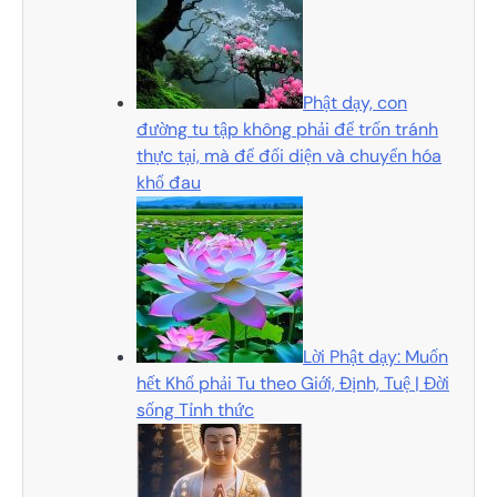
Phật dạy, con
đường tu tập không phải để trốn tránh
thực tại, mà để đối diện và chuyển hóa
khổ đau
Lời Phật dạy: Muốn
hết Khổ phải Tu theo Giới, Định, Tuệ | Đời
sống Tỉnh thức