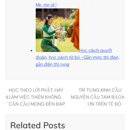
Mẹ, mẹ ơi !
Học cách quyết
đoán, học cách từ bỏ -Gần mực thì đen,
gần đèn thì rạng
HỌC THEO LỜI PHẬT, HÃY
TRÌ TỤNG KINH CẦU
Điều
LÀM VIỆC THIỆN KHÔNG
NGUYỆN CẦU TAM BẢO
hướng
CẦN CẦU MONG ĐỀN ĐÁP
ƠN TRÊN TẾ ĐỘ
bài
viết
Related Posts