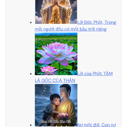
Lời Đức Phật, Trong
mỗi người đều có một bầu trời riêng
Lời của Phật: TÂM
LÀ GỐC CỦA THÂN
Nợ một đời, Con nợ