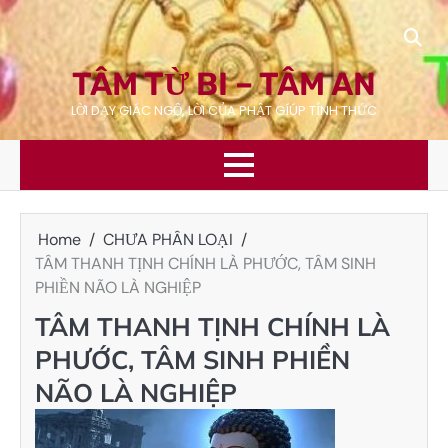
Skip
to
content
TÂM TỪ BI – TÂM AN
LỜI DẠY GIÁC NGỘ, LỜI CỦA PHẬT GÍÚP TỈNH THỨC
Home
CHƯA PHÂN LOẠI
TÂM THANH TỊNH CHÍNH LÀ PHƯỚC, TÂM SINH
PHIỀN NÃO LÀ NGHIỆP
TÂM THANH TỊNH CHÍNH LÀ
PHƯỚC, TÂM SINH PHIỀN
NÃO LÀ NGHIỆP