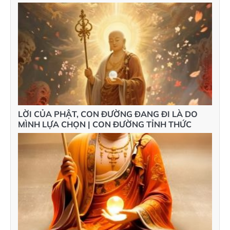
LỜI CỦA PHẬT, CON ĐƯỜNG ĐANG ĐI LÀ DO
MÌNH LỰA CHỌN | CON ĐƯỜNG TỈNH THỨC