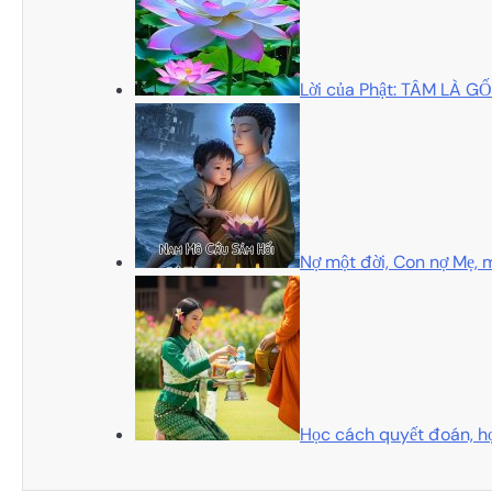
Lời của Phật: TÂM LÀ 
Nợ một đời, Con nợ Mẹ, m
Học cách quyết đoán, họ