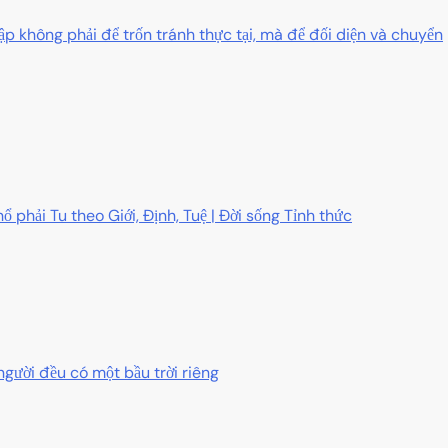
ập không phải để trốn tránh thực tại, mà để đối diện và chuyển
ổ phải Tu theo Giới, Định, Tuệ | Đời sống Tỉnh thức
người đều có một bầu trời riêng