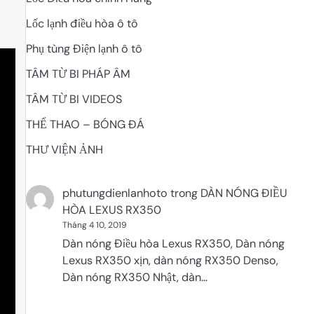
Lốc lạnh điều hòa ô tô
Phụ tùng Điện lạnh ô tô
TÂM TỪ BI PHÁP ÂM
TÂM TỪ BI VIDEOS
THỂ THAO – BÓNG ĐÁ
THƯ VIỆN ẢNH
phutungdienlanhoto
trong
DÀN NÓNG ĐIỀU
HÒA LEXUS RX350
Tháng 4 10, 2019
Dàn nóng Điều hòa Lexus RX350, Dàn nóng
Lexus RX350 xịn, dàn nóng RX350 Denso,
Dàn nóng RX350 Nhật, dàn…