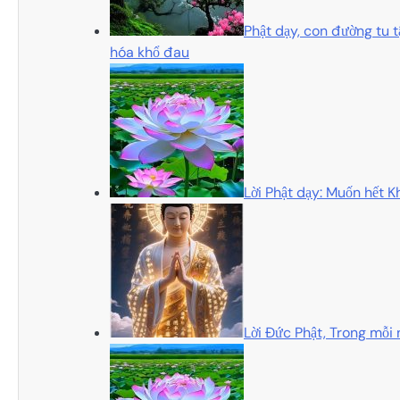
Phật dạy, con đường tu t
hóa khổ đau
Lời Phật dạy: Muốn hết Kh
Lời Đức Phật, Trong mỗi 