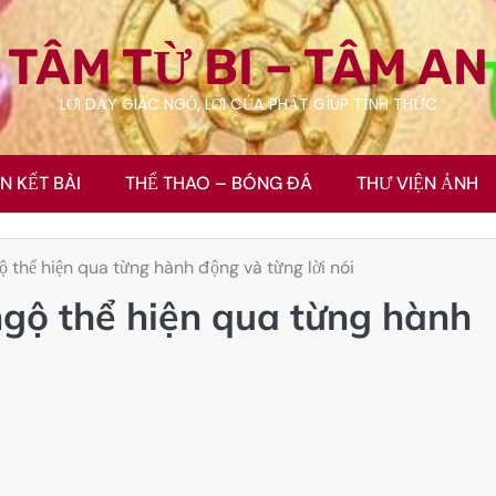
TÂM TỪ BI – TÂM AN
LỜI DẠY GIÁC NGỘ, LỜI CỦA PHẬT GÍÚP TỈNH THỨC
ÊN KẾT BÀI
THỂ THAO – BÓNG ĐÁ
THƯ VIỆN ẢNH
ộ thể hiện qua từng hành động và từng lời nói
ngộ thể hiện qua từng hành