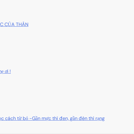
GỐC CỦA THÂN
ẹ ơi !
c cách từ bỏ -Gần mực thì đen, gần đèn thì rạng