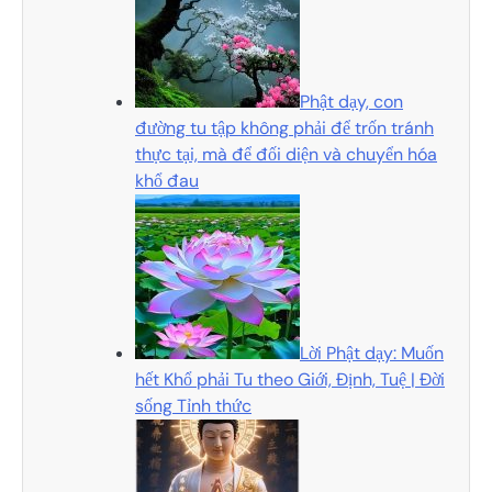
Phật dạy, con
đường tu tập không phải để trốn tránh
thực tại, mà để đối diện và chuyển hóa
khổ đau
Lời Phật dạy: Muốn
hết Khổ phải Tu theo Giới, Định, Tuệ | Đời
sống Tỉnh thức