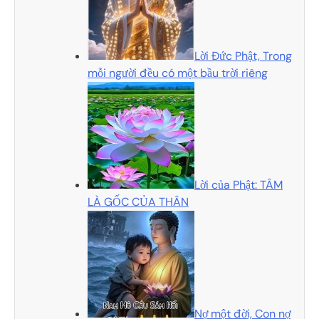
Lời Đức Phật, Trong
mỗi người đều có một bầu trời riêng
Lời của Phật: TÂM
LÀ GỐC CỦA THÂN
Nợ một đời, Con nợ