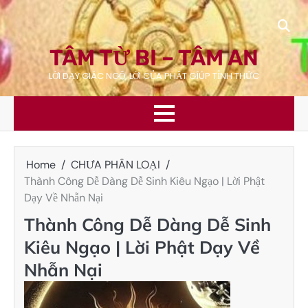
Skip
to
content
TÂM TỪ BI – TÂM AN
LỜI DẠY GIÁC NGỘ, LỜI CỦA PHẬT GÍÚP TỈNH THỨC
Home
CHƯA PHÂN LOẠI
Thành Công Dễ Dàng Dễ Sinh Kiêu Ngạo | Lời Phật
Dạy Về Nhẫn Nại
Thành Công Dễ Dàng Dễ Sinh
Kiêu Ngạo | Lời Phật Dạy Về
Nhẫn Nại