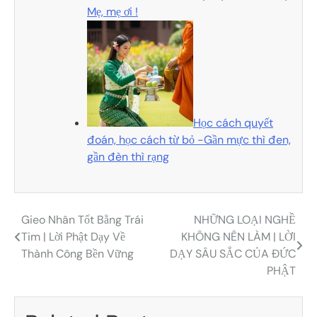
Mẹ, mẹ ơi !
Học cách quyết
đoán, học cách từ bỏ -Gần mực thì đen,
gần đèn thì rạng
Gieo Nhân Tốt Bằng Trái
NHỮNG LOẠI NGHỀ
Điều
Tim | Lời Phật Dạy Về
KHÔNG NÊN LÀM | LỜI
hướng
Thành Công Bền Vững
DẠY SÂU SẮC CỦA ĐỨC
PHẬT
bài
viết