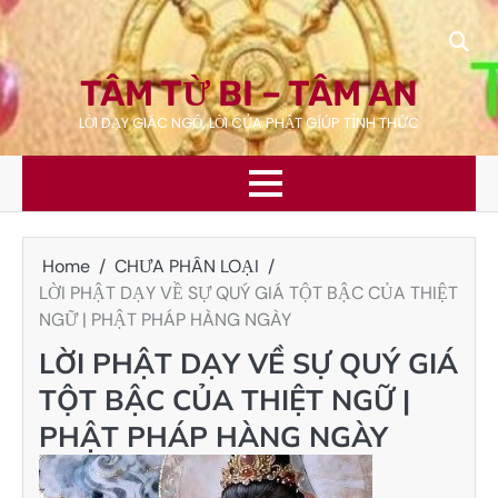
Skip
to
content
TÂM TỪ BI – TÂM AN
LỜI DẠY GIÁC NGỘ, LỜI CỦA PHẬT GÍÚP TỈNH THỨC
Home
CHƯA PHÂN LOẠI
LỜI PHẬT DẠY VỀ SỰ QUÝ GIÁ TỘT BẬC CỦA THIỆT
NGỮ | PHẬT PHÁP HÀNG NGÀY
LỜI PHẬT DẠY VỀ SỰ QUÝ GIÁ
TỘT BẬC CỦA THIỆT NGỮ |
PHẬT PHÁP HÀNG NGÀY