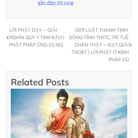
gần đèn thì rạng
LỜI PHẬT DẠY – GIẢI
GIỚI LUẬT THANH TỊNH,
Điều
NGHĨA QUY Y TAM BẢO |
SỐNG TỈNH THỨC, TRÍ TUỆ
hướng
PHẬT PHÁP ỨNG DỤNG
CHÂN THẬT – ĐẠT GIẢI
THOÁT | LỜI PHẬT Ở KINH
bài
PHÁP CÚ
viết
Related Posts