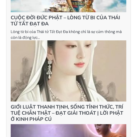
CUỘC ĐỜI ĐỨC PHẬT – LÒNG TỪ BI CỦA THÁI
TỬ TẤT ĐẠT ĐA
Lòng từ bi của Thái tử Tất Đạt Đa không chỉ là sự cảm thông mà
còn là động lực…
GIỚI LUẬT THANH TỊNH, SỐNG TỈNH THỨC, TRÍ
TUỆ CHÂN THẬT – ĐẠT GIẢI THOÁT | LỜI PHẬT
Ở KINH PHÁP CÚ