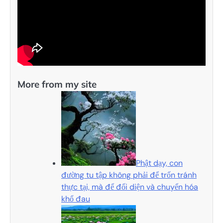
More from my site
Phật dạy, con
đường tu tập không phải để trốn tránh
thực tại, mà để đối diện và chuyển hóa
khổ đau