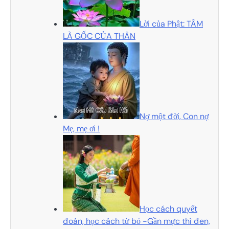
Lời của Phật: TÂM
LÀ GỐC CỦA THÂN
Nợ một đời, Con nợ
Mẹ, mẹ ơi !
Học cách quyết
đoán, học cách từ bỏ -Gần mực thì đen,