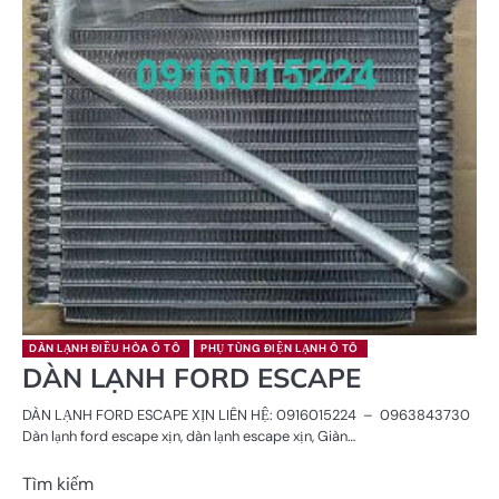
DÀN LẠNH ĐIỀU HÒA Ô TÔ
PHỤ TÙNG ĐIỆN LẠNH Ô TÔ
DÀN LẠNH FORD ESCAPE
DÀN LẠNH FORD ESCAPE XỊN LIÊN HỆ: 0916015224 – 0963843730
Dàn lạnh ford escape xịn, dàn lạnh escape xịn, Giàn…
Tìm kiếm