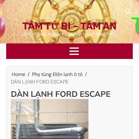
Skip
to
content
TÂM TỪ BI – TÂM AN
LỜI DẠY GIÁC NGỘ, LỜI CỦA PHẬT GÍÚP TỈNH THỨC
Home
Phụ tùng Điện lạnh ô tô
DÀN LẠNH FORD ESCAPE
DÀN LẠNH FORD ESCAPE