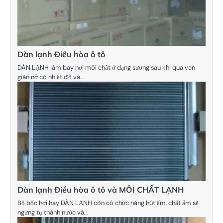
Dàn lạnh Điều hòa ô tô
DÀN LẠNH làm bay hơi môi chất ở dạng sương sau khi qua van
giãn nở có nhiệt độ và…
Dàn lạnh Điều hòa ô tô và MÔI CHẤT LẠNH
Bộ bốc hơi hay DÀN LẠNH còn có chức năng hút ẩm, chất ẩm sẽ
ngưng tụ thành nước và…