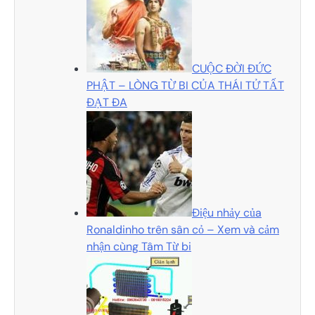
CUỘC ĐỜI ĐỨC
PHẬT – LÒNG TỪ BI CỦA THÁI TỬ TẤT
ĐẠT ĐA
Điệu nhảy của
Ronaldinho trên sân cỏ – Xem và cảm
nhận cùng Tâm Từ bi