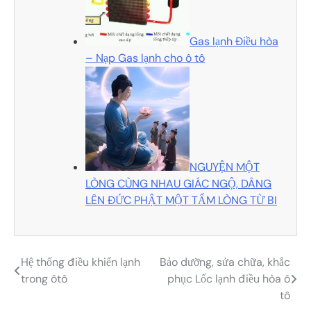
Gas lạnh Điều hòa
– Nạp Gas lạnh cho ô tô
NGUYỆN MỘT
LÒNG CÙNG NHAU GIÁC NGỘ, DÂNG
LÊN ĐỨC PHẬT MỘT TẤM LÒNG TỪ BI
Hệ thống điều khiển lạnh
Bảo dưỡng, sửa chữa, khắc
Điều
trong ôtô
phục Lốc lạnh điều hòa ô
hướng
tô