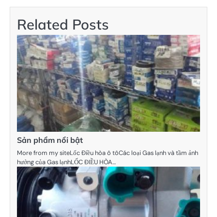
bài
viết
Related Posts
Sản phẩm nổi bật
More from my siteLốc Điều hòa ô tôCác loại Gas lạnh và tầm ảnh
hưởng của Gas lạnhLỐC ĐIỀU HÒA…