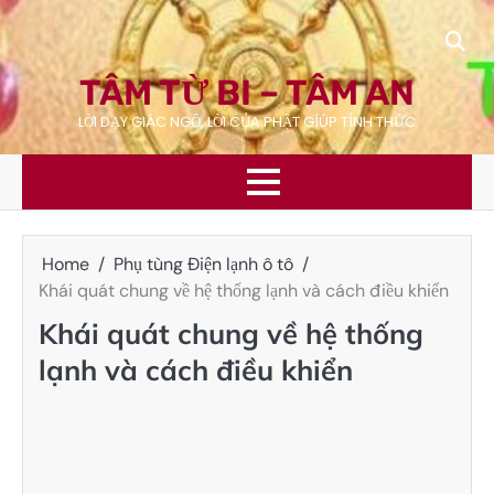
Skip
to
content
TÂM TỪ BI – TÂM AN
LỜI DẠY GIÁC NGỘ, LỜI CỦA PHẬT GÍÚP TỈNH THỨC
Home
Phụ tùng Điện lạnh ô tô
Khái quát chung về hệ thống lạnh và cách điều khiển
Khái quát chung về hệ thống
lạnh và cách điều khiển