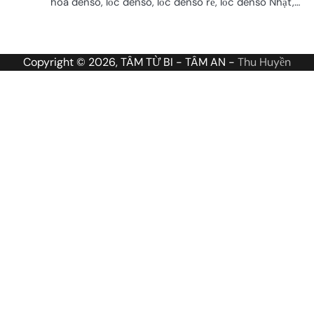
hòa denso, lốc denso, lốc denso rẻ, lốc denso Nhật,…
Copyright © 2026, TÂM TỪ BI - TÂM AN -
Thu Huyền