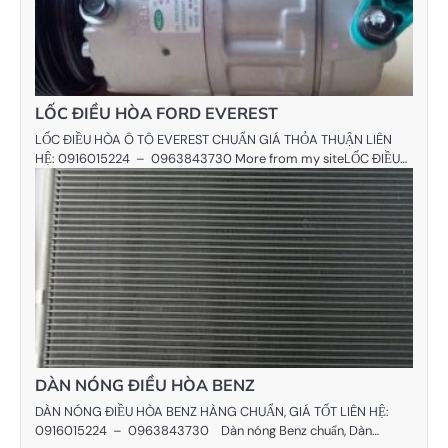
LỐC ĐIỀU HÒA FORD EVEREST
LỐC ĐIỀU HÒA Ô TÔ EVEREST CHUẨN GIÁ THỎA THUẬN LIÊN
HỆ: 0916015224 – 0963843730 More from my siteLỐC ĐIỀU…
DÀN NÓNG ĐIỀU HÒA BENZ
DÀN NÓNG ĐIỀU HÒA BENZ HÀNG CHUẨN, GIÁ TỐT LIÊN HỆ:
0916015224 – 0963843730 Dàn nóng Benz chuẩn, Dàn…