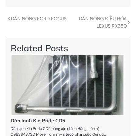
DÀN NÓNG FORD FOCUS
DÀN NÓNG ĐIỀU HÒA
Điều
LEXUS RX350
hướng
bài
Related Posts
viết
Dàn lạnh Kia Pride CD5
Dàn lạnh Kia Pride CD5 hàng xịn chính Hãng Liên hệ:
0963843730 More from my sitecó phải cuộc đời dù…