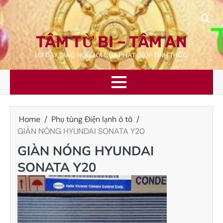
Skip
to
content
TÂM TỪ BI – TÂM AN
LỜI DẠY GIÁC NGỘ, LỜI CỦA PHẬT GÍÚP TỈNH THỨC
Home
Phụ tùng Điện lạnh ô tô
GIÀN NÓNG HYUNDAI SONATA Y20
GIÀN NÓNG HYUNDAI
SONATA Y20