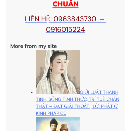
CHUẨN
LIÊN HỆ: 0963843730 –
0916015224
More from my site
GIỚI LUẬT THANH
TỊNH, SỐNG TỈNH THỨC, TRÍ TUỆ CHÂN
THẬT – ĐẠT GIẢI THOÁT | LỜI PHẬT Ở
KINH PHÁP CÚ