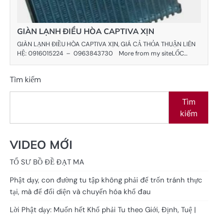
GIÀN LẠNH ĐIỀU HÒA CAPTIVA XỊN
GIÀN LẠNH ĐIỀU HÒA CAPTIVA XỊN, GIÁ CẢ THỎA THUẬN LIÊN
HỆ: 0916015224 – 0963843730 More from my siteLỐC…
Tìm kiếm
Tìm
kiếm
VIDEO MỚI
TỔ SƯ BỒ ĐỀ ĐẠT MA
Phật dạy, con đường tu tập không phải để trốn tránh thực
tại, mà để đối diện và chuyển hóa khổ đau
Lời Phật dạy: Muốn hết Khổ phải Tu theo Giới, Định, Tuệ |