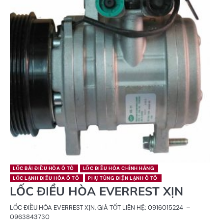
LỐC BÃI ĐIỀU HÒA Ô TÔ
LỐC ĐIỀU HÒA CHÍNH HÃNG
LỐC LẠNH ĐIỀU HÒA Ô TÔ
PHỤ TÙNG ĐIỆN LẠNH Ô TÔ
LỐC ĐIỀU HÒA EVERREST XỊN
LỐC ĐIỀU HÒA EVERREST XỊN, GIÁ TỐT LIÊN HỆ: 0916015224 –
0963843730