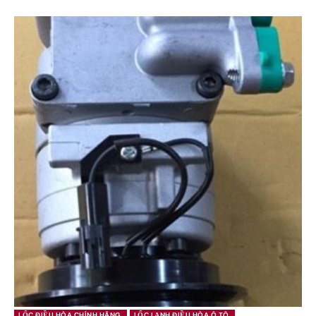
LỐC ĐIỀU HÒA CHÍNH HÃNG
LỐC LẠNH ĐIỀU HÒA Ô TÔ