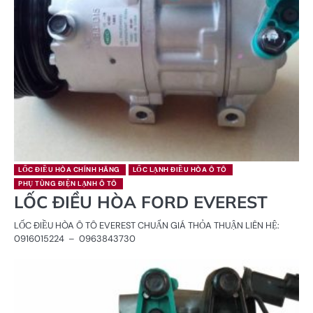
LỐC ĐIỀU HÒA CHÍNH HÃNG
LỐC LẠNH ĐIỀU HÒA Ô TÔ
PHỤ TÙNG ĐIỆN LẠNH Ô TÔ
LỐC ĐIỀU HÒA FORD EVEREST
LỐC ĐIỀU HÒA Ô TÔ EVEREST CHUẨN GIÁ THỎA THUẬN LIÊN HỆ:
0916015224 – 0963843730