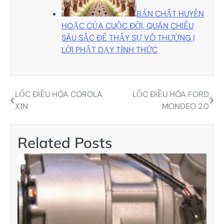
BẢN CHẤT HUYỄN
HOẶC CỦA CUỘC ĐỜI, QUÁN CHIẾU
SÂU SẮC ĐỂ THẤY SỰ VÔ THƯỜNG |
LỜI PHẬT DẠY TỈNH THỨC
LỐC ĐIỀU HÒA COROLA
LỐC ĐIỀU HÒA FORD
Điều
XỊN
MONDEO 2.0
hướng
bài
Related Posts
viết