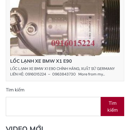
LỐC LẠNH XE BMW X1 E90
LỐC LẠNH XE BMW X1 E90 CHÍNH HÃNG, XUẤT SỨ GERMANY
LIÊN HỆ: 0916015224 – 0963843730 More from my…
Tìm kiếm
Tìm
kiếm
VIDEO MỚI