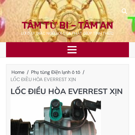
Skip
to
content
TÂM TỪ BI – TÂM AN
LỜI DẠY GIÁC NGỘ, LỜI CỦA PHẬT GÍÚP TỈNH THỨC
Home
Phụ tùng Điện lạnh ô tô
LỐC ĐIỀU HÒA EVERREST XỊN
LỐC ĐIỀU HÒA EVERREST XỊN