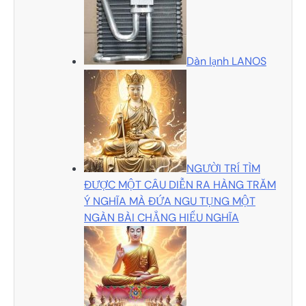
Dàn lạnh LANOS
NGƯỜI TRÍ TÌM
ĐƯỢC MỘT CÂU DIỄN RA HÀNG TRĂM
Ý NGHĨA MÀ ĐỨA NGU TỤNG MỘT
NGÀN BÀI CHẲNG HIỂU NGHĨA