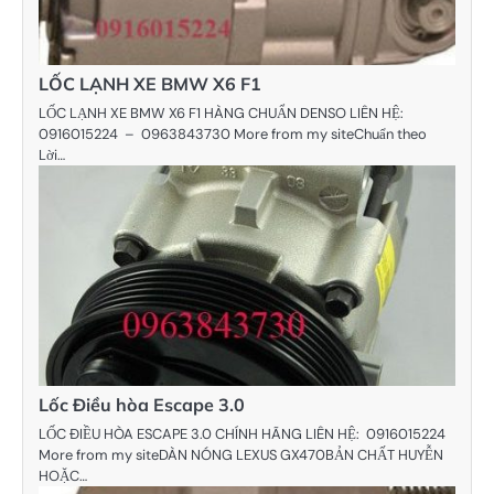
LỐC LẠNH XE BMW X6 F1
LỐC LẠNH XE BMW X6 F1 HÀNG CHUẨN DENSO LIÊN HỆ:
0916015224 – 0963843730 More from my siteChuẩn theo
Lời…
Lốc Điều hòa Escape 3.0
LỐC ĐIỀU HÒA ESCAPE 3.0 CHÍNH HÃNG LIÊN HỆ: 0916015224
More from my siteDÀN NÓNG LEXUS GX470BẢN CHẤT HUYỄN
HOẶC…