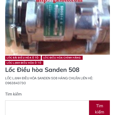
LỐC BÃI ĐIỀU HÒA Ô TÔ
LỐC ĐIỀU HÒA CHÍNH HÃNG
LỐC LẠNH ĐIỀU HÒA Ô TÔ
Lốc Điều hòa Sanden 508
LỐC LẠNH ĐIỀU HÒA SANDEN 508 HÀNG CHUẨN LIÊN HỆ:
0963843730
Tìm kiếm
Tìm
kiếm