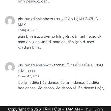
lạnh Deawoo, dàn…
trong
phutungdienlanhoto
GIÀN LẠNH ISUZU D-
MAX
Tháng 4 8, 2019
giàn lạnh isuzu d-max hàng xịn, dàn lạnh isuzu d-
max xịn, giàn lạnh d-max xịn, dàn lạnh d-max
xịn,diàn lạnh…
trong
phutungdienlanhoto
LỐC ĐIỀU HÒA DENSO
CÁC LOẠI
Tháng 4 8, 2019
lốc lạnh điều hòa denso, lốc lạnh denso, lốc điều
hòa denso, lốc denso, lốc denso rẻ, lốc denso Nhật,…
Copyright © 2026, TÂM TỪ BI - TÂM AN -
Thu Huyền